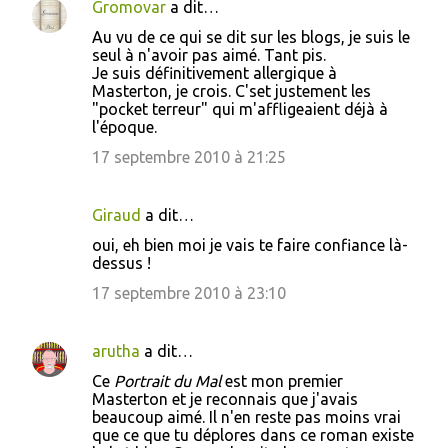
Gromovar
a dit…
i
Au vu de ce qui se dit sur les blogs, je suis le
r
seul à n'avoir pas aimé. Tant pis.
e
Je suis définitivement allergique à
Masterton, je crois. C'set justement les
s
"pocket terreur" qui m'affligeaient déjà à
l'époque.
17 septembre 2010 à 21:25
Giraud
a dit…
oui, eh bien moi je vais te faire confiance là-
dessus !
17 septembre 2010 à 23:10
arutha
a dit…
Ce
Portrait du Mal
est mon premier
Masterton et je reconnais que j'avais
beaucoup aimé. Il n'en reste pas moins vrai
que ce que tu déplores dans ce roman existe