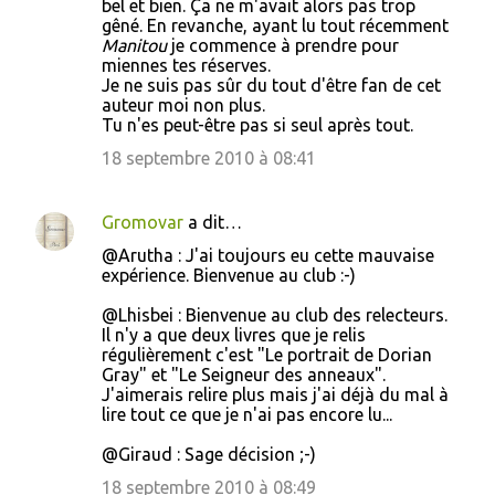
bel et bien. Ça ne m'avait alors pas trop
gêné. En revanche, ayant lu tout récemment
Manitou
je commence à prendre pour
miennes tes réserves.
Je ne suis pas sûr du tout d'être fan de cet
auteur moi non plus.
Tu n'es peut-être pas si seul après tout.
18 septembre 2010 à 08:41
Gromovar
a dit…
@Arutha : J'ai toujours eu cette mauvaise
expérience. Bienvenue au club :-)
@Lhisbei : Bienvenue au club des relecteurs.
Il n'y a que deux livres que je relis
régulièrement c'est "Le portrait de Dorian
Gray" et "Le Seigneur des anneaux".
J'aimerais relire plus mais j'ai déjà du mal à
lire tout ce que je n'ai pas encore lu...
@Giraud : Sage décision ;-)
18 septembre 2010 à 08:49