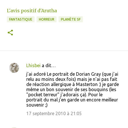
L'avis positif d'Arutha
FANTASTIQUE
HORREUR
PLANÈTE SF
Lhisbei
a dit…
C
j'ai adoré Le portrait de Dorian Gray (que j'ai
o
relu au moins deux fois) mais je n'ai pas fait
de réaction allergique à Masterton :) je garde
m
même un bon souvenir de ses bouquins (les
m
"pocket terreur" j'adorais ça). Pour le
portrait du mal j'en garde un encore meilleur
e
souvenir ;)
n
17 septembre 2010 à 21:05
t
a