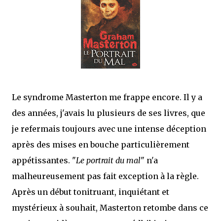
que Thomas connaissait et appréciait Olivier. Marlowe découvre une ville qu’il
ne connaissait pas, habitée par la méfiance, la peur et le rigorisme de la Ligue,
une ville pleine de mystères et de vieilles rancœurs. La Dame d...
Le syndrome Masterton me frappe encore. Il y a
des années, j'avais lu plusieurs de ses livres, que
je refermais toujours avec une intense déception
après des mises en bouche particulièrement
appétissantes. "
Le portrait du mal
" n'a
malheureusement pas fait exception à la règle.
Après un début tonitruant, inquiétant et
mystérieux à souhait, Masterton retombe dans ce