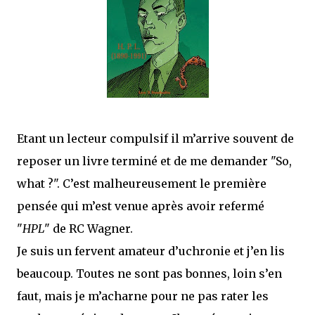
que Thomas connaissait et appréciait Olivier. Marlowe découvre une ville qu’il
ne connaissait pas, habitée par la méfiance, la peur et le rigorisme de la Ligue,
une ville pleine de mystères et de vieilles rancœurs. La Dame d...
Etant un lecteur compulsif il m’arrive souvent de
reposer un livre terminé et de me demander "So,
what ?". C’est malheureusement le première
pensée qui m’est venue après avoir refermé
"
HPL
" de RC Wagner.
Je suis un fervent amateur d’uchronie et j’en lis
beaucoup. Toutes ne sont pas bonnes, loin s’en
faut, mais je m’acharne pour ne pas rater les