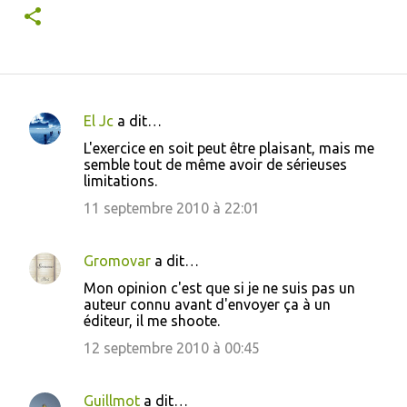
El Jc
a dit…
C
L'exercice en soit peut être plaisant, mais me
o
semble tout de même avoir de sérieuses
limitations.
m
m
11 septembre 2010 à 22:01
e
n
Gromovar
a dit…
t
Mon opinion c'est que si je ne suis pas un
auteur connu avant d'envoyer ça à un
a
éditeur, il me shoote.
i
12 septembre 2010 à 00:45
r
e
Guillmot
a dit…