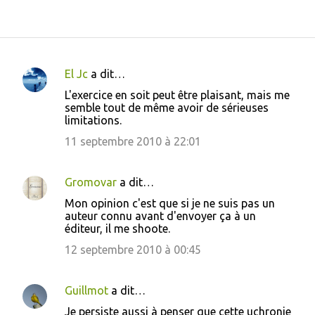
El Jc
a dit…
C
L'exercice en soit peut être plaisant, mais me
o
semble tout de même avoir de sérieuses
limitations.
m
m
11 septembre 2010 à 22:01
e
n
Gromovar
a dit…
t
Mon opinion c'est que si je ne suis pas un
auteur connu avant d'envoyer ça à un
a
éditeur, il me shoote.
i
12 septembre 2010 à 00:45
r
e
Guillmot
a dit…
s
Je persiste aussi à penser que cette uchronie