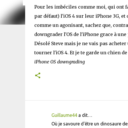
Pour les imbéciles comme moi, qui ont fa
par défaut) l'iOS 4 sur leur iPhone 3G, e
comme un agonisant, sachez que, contrair
downgrader l'OS de l'iPhone grace à une 
Désolé Steve mais je ne vais pas acheter
tourner l'iOS 4. Et je te garde un chien d
iPhone OS downgrading
Guillaume44
a dit…
C
Où je savoure d'être un dinosaure de
o