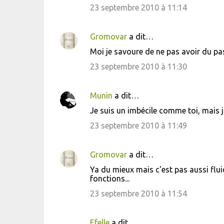
23 septembre 2010 à 11:14
m
m
Gromovar
a dit…
e
Moi je savoure de ne pas avoir du pas
n
23 septembre 2010 à 11:30
t
a
i
Munin
a dit…
r
Je suis un imbécile comme toi, mais j'
e
23 septembre 2010 à 11:49
s
Gromovar
a dit…
Ya du mieux mais c'est pas aussi flui
fonctions...
23 septembre 2010 à 11:54
Efelle
a dit…