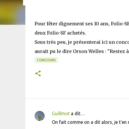
Pour fêter dignement ses 10 ans, Folio-SF
deux Folio-SF achetés.
Sous très peu, je présenterai ici un co
aurait pu le dire Orson Welles : "Restez à 
CONCOURS
Guillmot
a dit…
C
On fait comme on a dit alors, je t'en 
o