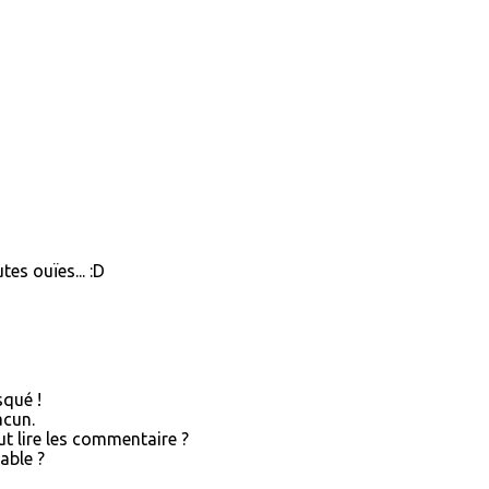
es ouïes... :D
squé !
acun.
t lire les commentaire ?
able ?