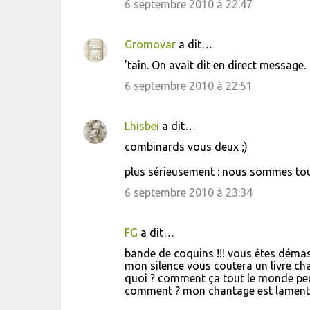
6 septembre 2010 à 22:47
m
m
Gromovar
a dit…
e
'tain. On avait dit en direct message.
n
6 septembre 2010 à 22:51
t
a
i
Lhisbei
a dit…
r
combinards vous deux ;)
e
plus sérieusement : nous sommes tout
s
6 septembre 2010 à 23:34
FG
a dit…
bande de coquins !!! vous êtes déma
mon silence vous coutera un livre ch
quoi ? comment ça tout le monde peu
comment ? mon chantage est lament