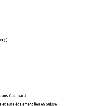
x ;-)
itions Gallimard.
e et aura également lieu en Suisse.