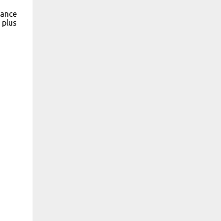
rance
 plus