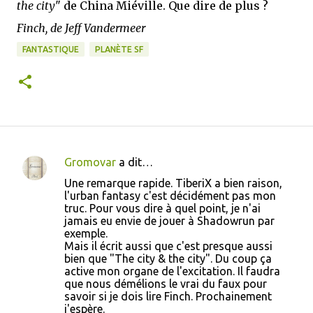
the city
" de China Miéville. Que dire de plus ?
Finch, de Jeff Vandermeer
FANTASTIQUE
PLANÈTE SF
Gromovar
a dit…
C
Une remarque rapide. TiberiX a bien raison,
o
l'urban fantasy c'est décidément pas mon
truc. Pour vous dire à quel point, je n'ai
m
jamais eu envie de jouer à Shadowrun par
m
exemple.
Mais il écrit aussi que c'est presque aussi
e
bien que "The city & the city". Du coup ça
n
active mon organe de l'excitation. Il faudra
que nous démélions le vrai du faux pour
t
savoir si je dois lire Finch. Prochainement
a
j'espère.