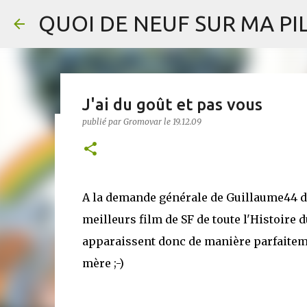
QUOI DE NEUF SUR MA PIL
J'ai du goût et pas vous
publié par
Gromovar
le
19.12.09
Not Like Other Girls - AL Gold
publié par
Gromovar
le
7.8.26
BLUFFANT
BODY HORROR
A creature wearing a woman’s body becomes a lonely man’s girlfriend, 
A la demande générale de Guillaume44 de
Goldfuss lisible gratuitement là . En peu de mots (disons 6000) , Rot
pour peu qu'on le veuille - à réfléchir aussi. Pas mal du tout en seulem
meilleurs film de SF de toute l'Histoire du
coupable idéal) , relation toxique, micro-roman d'apprentissage, on est 
Girls est une histoire impressionnante qui induit chez son lecteur u
0
apparaissent donc de manière parfaiteme
déroulent tant d'un coté que de l'autre. C'est un excellent texte à ne pa
mère ;-)