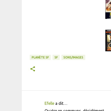
PLANÈTE SF
SF
SONS/IMAGES
Efelle
a dit…
C
Quatre en communs, décidément...