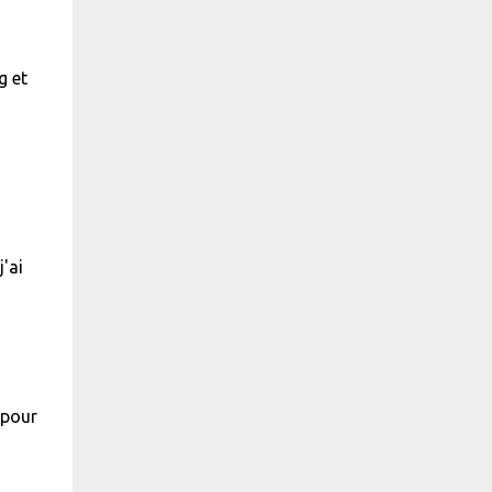
g et
'ai
 pour