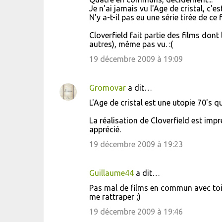
o
Je n'ai jamais vu l'Age de cristal, c'es
N'y a-t-il pas eu une série tirée de ce f
m
m
Cloverfield fait partie des films dont 
autres), même pas vu. :(
e
19 décembre 2009 à 19:09
n
t
a
Gromovar
a dit…
i
L'Age de cristal est une utopie 70's q
r
La réalisation de Cloverfield est impr
e
apprécié.
s
19 décembre 2009 à 19:23
Guillaume44
a dit…
Pas mal de films en commun avec toi ! 
me rattraper ;)
19 décembre 2009 à 19:46