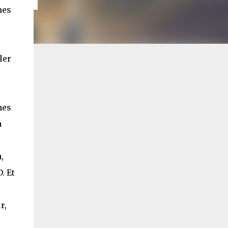
mes
ler
nes
a
,
. Et
r,