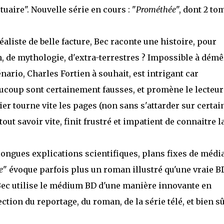
uaire". Nouvelle série en cours : "
Prométhée
", dont 2 to
liste de belle facture, Bec raconte une histoire, pour
n, de mythologie, d'extra-terrestres ? Impossible à démê
ario, Charles Fortien à souhait, est intrigant car
aucoup sont certainement fausses, et promène le lecteur
r tourne vite les pages (non sans s'attarder sur certai
ut savoir vite, finit frustré et impatient de connaitre l
ngues explications scientifiques, plans fixes de média
e
" évoque parfois plus un roman illustré qu'une vraie BD
. Bec utilise le médium BD d'une manière innovante en
tion du reportage, du roman, de la série télé, et bien sû