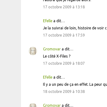
n
17 octobre 2009 à 13:18
t
a
i
Efelle
a dit…
r
Je la suivrai de loin, histoire de voi
e
17 octobre 2009 à 17:59
s
Gromovar
a dit…
Le côté X-Files ?
17 octobre 2009 à 18:07
Efelle
a dit…
Il y a un peu de ça en effet. La peu
18 octobre 2009 à 10:38
Gromovar
a dit…