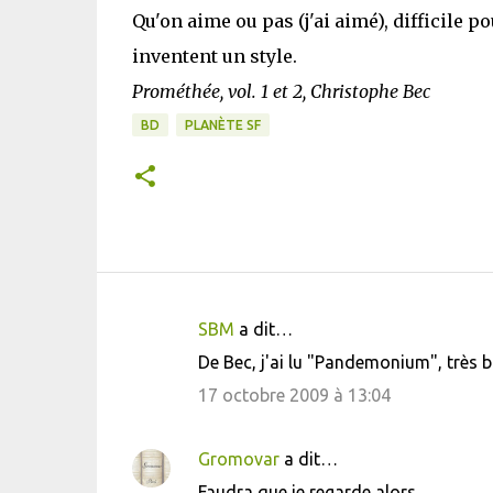
Qu'on aime ou pas (j'ai aimé), difficile 
inventent un style.
Prométhée, vol. 1 et 2, Christophe Bec
BD
PLANÈTE SF
SBM
a dit…
C
De Bec, j'ai lu "Pandemonium", très b
o
17 octobre 2009 à 13:04
m
m
Gromovar
a dit…
e
Faudra que je regarde alors.