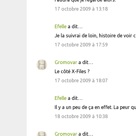
n
17 octobre 2009 à 13:18
t
a
i
Efelle
a dit…
r
Je la suivrai de loin, histoire de voi
e
17 octobre 2009 à 17:59
s
Gromovar
a dit…
Le côté X-Files ?
17 octobre 2009 à 18:07
Efelle
a dit…
Il y a un peu de ça en effet. La peu
18 octobre 2009 à 10:38
Gromovar
a dit…