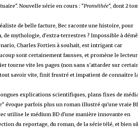
uaire". Nouvelle série en cours : "
Prométhée
", dont 2 to
liste de belle facture, Bec raconte une histoire, pour
n, de mythologie, d'extra-terrestres ? Impossible à démê
ario, Charles Fortien à souhait, est intrigant car
aucoup sont certainement fausses, et promène le lecteur
r tourne vite les pages (non sans s'attarder sur certai
ut savoir vite, finit frustré et impatient de connaitre l
ngues explications scientifiques, plans fixes de média
e
" évoque parfois plus un roman illustré qu'une vraie BD
. Bec utilise le médium BD d'une manière innovante en
tion du reportage, du roman, de la série télé, et bien sû