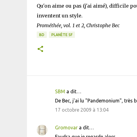
Qu'on aime ou pas (j'ai aimé), difficile 
inventent un style.
Prométhée, vol. 1 et 2, Christophe Bec
BD
PLANÈTE SF
SBM
a dit…
C
De Bec, j'ai lu "Pandemonium", très b
o
17 octobre 2009 à 13:04
m
m
Gromovar
a dit…
e
Faudra que je regarde alors.