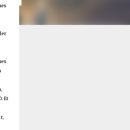
mes
ler
nes
a
,
. Et
r,