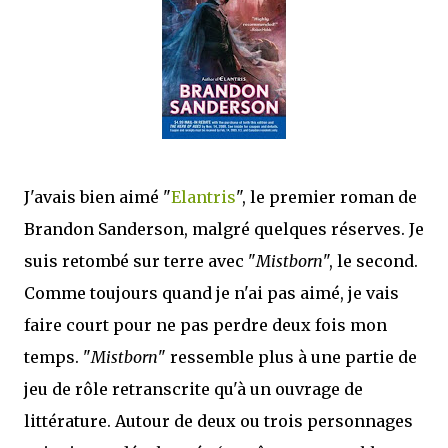
que Thomas connaissait et appréciait Olivier. Marlowe découvre une ville qu’il
ne connaissait pas, habitée par la méfiance, la peur et le rigorisme de la Ligue,
une ville pleine de mystères et de vieilles rancœurs. La Dame d...
J'avais bien aimé "
Elantris
", le premier roman de
Brandon Sanderson, malgré quelques réserves. Je
suis retombé sur terre avec "
Mistborn
", le second.
Comme toujours quand je n'ai pas aimé, je vais
faire court pour ne pas perdre deux fois mon
temps. "
Mistborn
" ressemble plus à une partie de
jeu de rôle retranscrite qu'à un ouvrage de
littérature. Autour de deux ou trois personnages