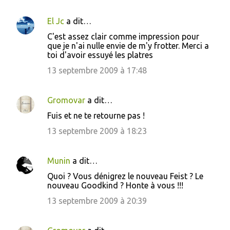
El Jc
a dit…
C
C'est assez clair comme impression pour
o
que je n'ai nulle envie de m'y frotter. Merci a
toi d'avoir essuyé les platres
m
m
13 septembre 2009 à 17:48
e
n
Gromovar
a dit…
t
Fuis et ne te retourne pas !
a
13 septembre 2009 à 18:23
i
r
Munin
a dit…
e
Quoi ? Vous dénigrez le nouveau Feist ? Le
s
nouveau Goodkind ? Honte à vous !!!
13 septembre 2009 à 20:39