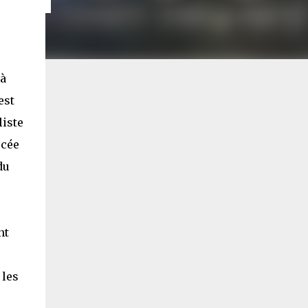
 à
est
liste
rcée
du
nt
 les