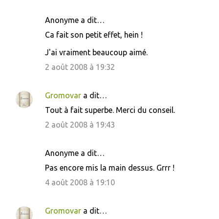
Anonyme a dit…
C
Ca fait son petit effet, hein !
o
J'ai vraiment beaucoup aimé.
m
m
2 août 2008 à 19:32
e
n
Gromovar
a dit…
t
Tout à fait superbe. Merci du conseil.
a
2 août 2008 à 19:43
i
r
Anonyme a dit…
e
Pas encore mis la main dessus. Grrr !
s
4 août 2008 à 19:10
Gromovar
a dit…