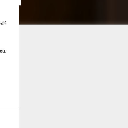
ndé
eu.