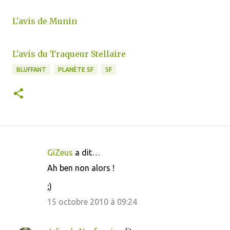
L'avis de Munin
L'avis du Traqueur Stellaire
BLUFFANT
PLANÈTE SF
SF
GiZeus
a dit…
C
Ah ben non alors !
o
;)
m
m
15 octobre 2010 à 09:24
e