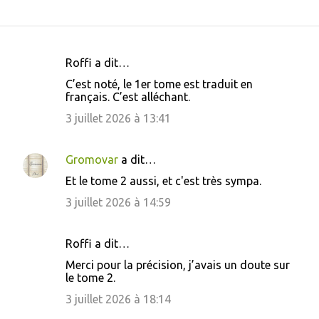
Roffi a dit…
C
C’est noté, le 1er tome est traduit en
o
français. C’est alléchant.
m
3 juillet 2026 à 13:41
m
e
Gromovar
a dit…
n
Et le tome 2 aussi, et c'est très sympa.
t
3 juillet 2026 à 14:59
a
i
Roffi a dit…
r
Merci pour la précision, j’avais un doute sur
e
le tome 2.
s
3 juillet 2026 à 18:14