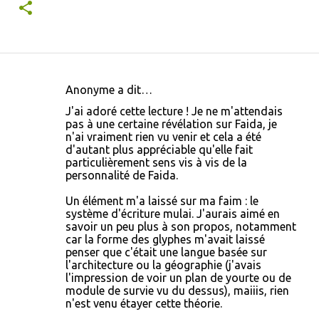
Anonyme a dit…
C
J'ai adoré cette lecture ! Je ne m'attendais
o
pas à une certaine révélation sur Faida, je
n'ai vraiment rien vu venir et cela a été
m
d'autant plus appréciable qu'elle fait
m
particulièrement sens vis à vis de la
personnalité de Faida.
e
n
Un élément m'a laissé sur ma faim : le
système d'écriture mulai. J'aurais aimé en
t
savoir un peu plus à son propos, notamment
a
car la forme des glyphes m'avait laissé
penser que c'était une langue basée sur
i
l'architecture ou la géographie (j'avais
r
l'impression de voir un plan de yourte ou de
module de survie vu du dessus), maiiis, rien
e
n'est venu étayer cette théorie.
s