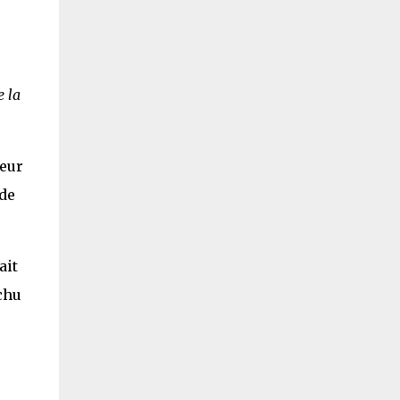
e la
teur
 de
ait
chu