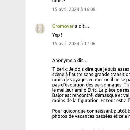
mois !
m
15 avril 2024 à 16:08
m
e
Gromovar
a dit…
n
Yep !
t
15 avril 2024 à 17:06
a
i
Anonyme a dit…
r
Tiberix: Je dois dire que je suis asse
e
scène à l'autre sans grande transition
s
mois de voyages en mer où il ne se pa
pas d'évolution des personnages. Tris
le meilleur ami d'Elric. La pièce de 
Balor est rencontré, démasqué et vai
moins de la figuration. Et tout est à l
Pour quiconque connaissant plutôt bi
photos de vacances passées et cela no