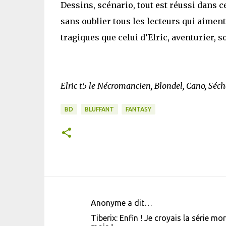
Dessins, scénario, tout est réussi dans c
sans oublier tous les lecteurs qui aiment 
tragiques que celui d’Elric, aventurier, s
Elric t5 le Nécromancien, Blondel, Cano, Séch
BD
BLUFFANT
FANTASY
Anonyme a dit…
C
Tiberix: Enfin ! Je croyais la série m
o