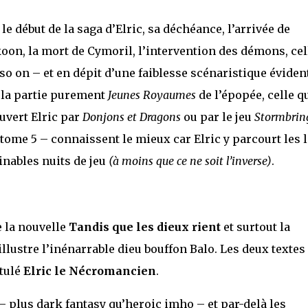
e début de la saga d’Elric, sa déchéance, l’arrivée de
oon, la mort de Cymoril, l’intervention des démons, cel
so on – et en dépit d’une faiblesse scénaristique éviden
 la partie purement
Jeunes Royaumes
de l’épopée, celle q
uvert Elric par
Donjons et Dragons
ou par le jeu
Stormbrin
 tome 5 – connaissent le mieux car Elric y parcourt les 
nables nuits de jeu
(à moins que ce ne soit l’inverse)
.
 la nouvelle
Tandis que les dieux rient
et surtout la
illustre l’inénarrable dieu bouffon Balo. Les deux textes
itulé
Elric le Nécromancien
.
– plus dark fantasy qu’heroic imho – et par-delà les