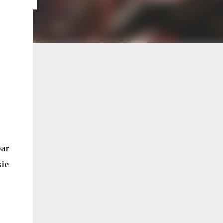
par
sie