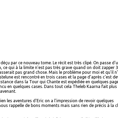
z déçu par ce nouveau tome. Le récit est très clipé. On passe d'
, ce qui à la limite n'est pas très grave quand on doit zapper 3
sserait pas grand chose. Mais le problème pour moi et qu'il n'
telune est rencontré en trois cases et la page d'après c'est d
résistance dans la Tour qui Chante est expédiée en quelques page
ncu en quelques cases. Dans tout cela Theleb Kaarna fait plus
'avenant.
en les aventures d'Eric on a l'impression de revoir quelques
us rappelle de bons moments mais sans rien de précis à la cle