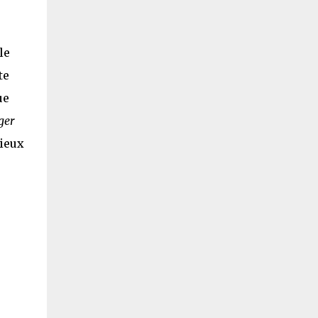
le
te
ue
ger
lieux