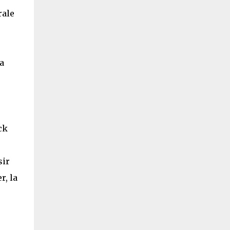
rale
a
ck
sir
r, la