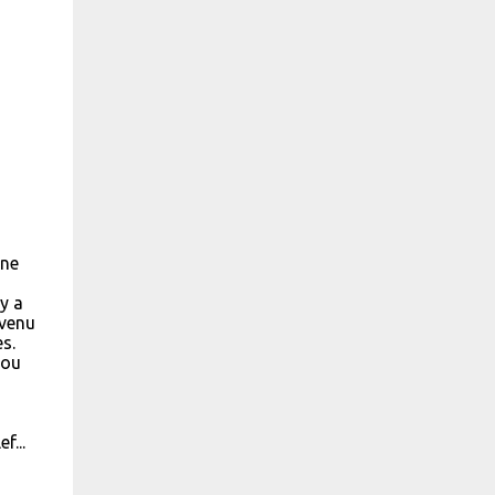
une
y a
evenu
s.
 ou
f...