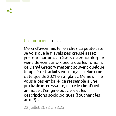
tadloiducine
a dit…
C
Merci d'avoir mis le lien chez La petite liste!
o
Je vois que je n'avais pas creusé assez
profond parmi les trésors de votre blog. Je
m
viens de voir sur wikipedia que les romans
m
de Danyl Gregory mettent souvent quelque
temps être traduits en français, celui-ci ne
e
date que de 2021 en anglais... Même s'il ne
n
vous a pas emballé, ça ressemble à une
pochade intéressante, entre le clin d'oeil
t
animalier, l'énigme policière et les
a
descriptions sociologiques (touchant les
ados?)...
i
22 juillet 2022 à 22:25
r