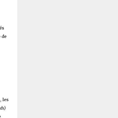
tés
 de
, les
ds)
e