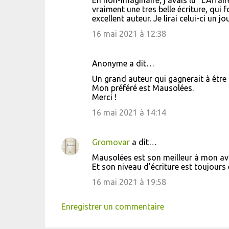
En non-imaginaire, j'avais lu "L'Affair
o
vraiment une tres belle écriture, qui 
excellent auteur. Je lirai celui-ci un jo
m
m
16 mai 2021 à 12:38
e
n
Anonyme a dit…
t
Un grand auteur qui gagnerait à être
Mon préféré est Mausolées.
a
Merci !
i
16 mai 2021 à 14:14
r
e
Gromovar
a dit…
s
Mausolées est son meilleur à mon avi
Et son niveau d'écriture est toujours é
16 mai 2021 à 19:58
Enregistrer un commentaire