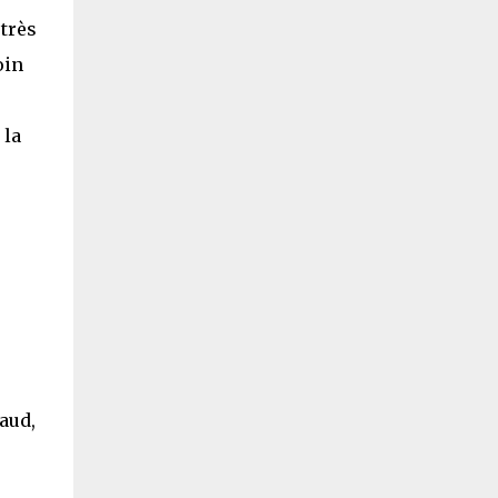
très
oin
 la
aud,