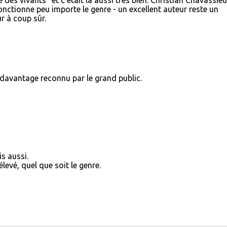
e des vivants" et c'était là aussi très bien. Christian Chavassie
fonctionne peu importe le genre - un excellent auteur reste un
ur à coup sûr.
 davantage reconnu par le grand public.
s aussi.
levé, quel que soit le genre.