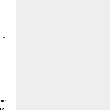
 le
pour
tre