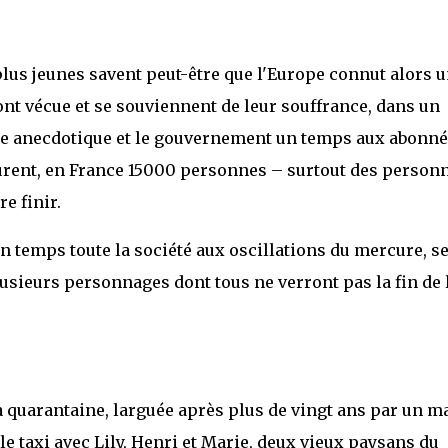
 plus jeunes savent peut-être que l'Europe connut alors 
l'ont vécue et se souviennent de leur souffrance, dans un
ore anecdotique et le gouvernement un temps aux abonn
écurent, en France 15000 personnes – surtout des person
e finir.
n temps toute la société aux oscillations du mercure, s
usieurs personnages dont tous ne verront pas la fin de 
, la quarantaine, larguée après plus de vingt ans par un m
 le taxi avec Lily, Henri et Marie, deux vieux paysans du