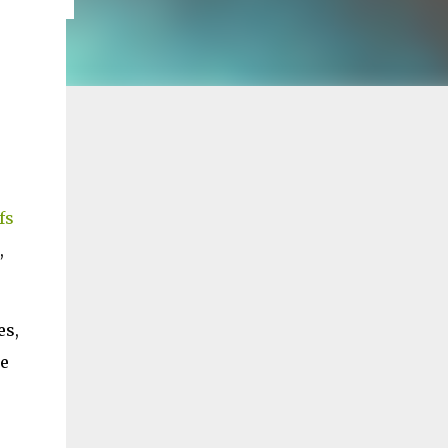
fs
,
es,
de