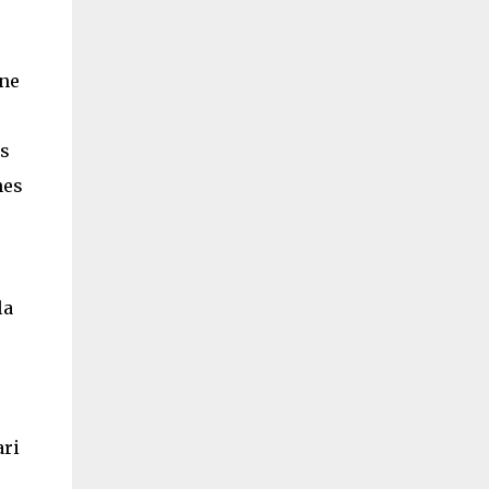
une
és
nes
e
la
ari