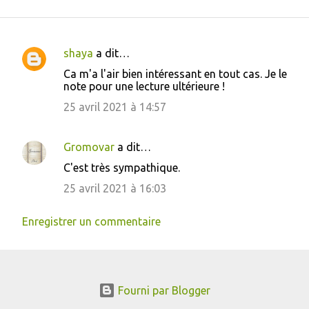
shaya
a dit…
C
Ca m'a l'air bien intéressant en tout cas. Je le
o
note pour une lecture ultérieure !
m
25 avril 2021 à 14:57
m
e
Gromovar
a dit…
n
C'est très sympathique.
t
25 avril 2021 à 16:03
a
i
Enregistrer un commentaire
r
e
s
Fourni par Blogger