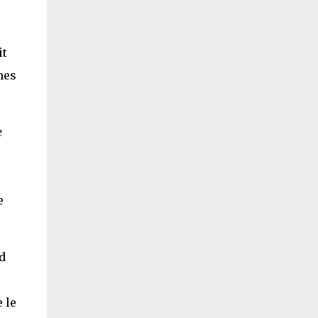
it
mes
e
e
d
 le