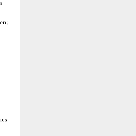
a
en ;
ues