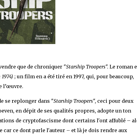
de vendre que de chroniquer "
Starship Troopers
". Le roman e
 1974)
; un film en a été tiré en 1997, qui, pour beaucoup,
e l’œuvre.
 de se replonger dans "
Starship Troopers
", ceci pour deux
oeven, en dépit de ses qualités propres, adopte un ton
tions de cryptofascisme dont certains l'ont affublé – a
e car ce dont parle l'auteur – et là je dois rendre aux