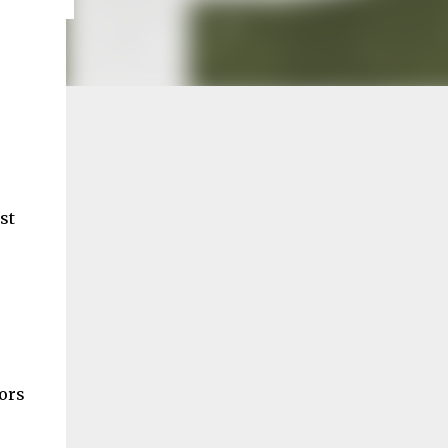
st
lors