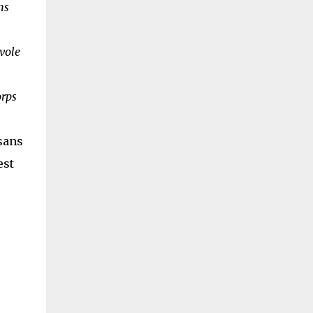
ns
vole
orps
 sans
est