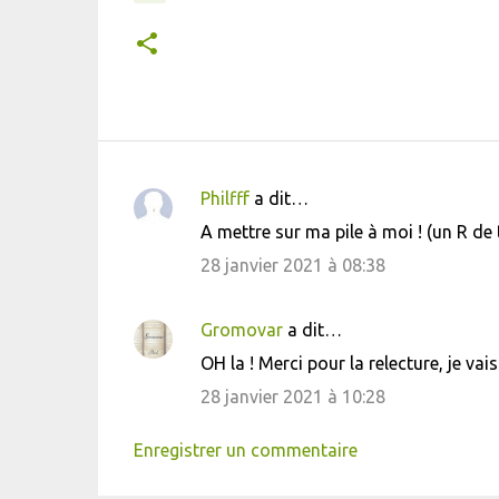
Philfff
a dit…
C
A mettre sur ma pile à moi ! (un R de t
o
28 janvier 2021 à 08:38
m
m
Gromovar
a dit…
e
OH la ! Merci pour la relecture, je vais
n
28 janvier 2021 à 10:28
t
a
Enregistrer un commentaire
i
r