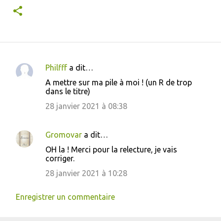
Philfff
a dit…
C
A mettre sur ma pile à moi ! (un R de trop
o
dans le titre)
m
28 janvier 2021 à 08:38
m
e
Gromovar
a dit…
n
OH la ! Merci pour la relecture, je vais
t
corriger.
a
28 janvier 2021 à 10:28
i
Enregistrer un commentaire
r
e