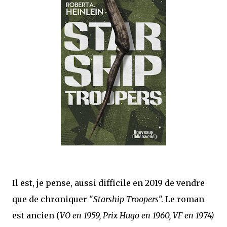
que Thomas connaissait et appréciait Olivier. Marlowe découvre une ville qu’il
ne connaissait pas, habitée par la méfiance, la peur et le rigorisme de la Ligue,
une ville pleine de mystères et de vieilles rancœurs. La Dame d...
Il est, je pense, aussi difficile en 2019 de vendre
que de chroniquer "
Starship Troopers
". Le roman
est ancien (
VO en 1959, Prix Hugo en 1960, VF en 1974)