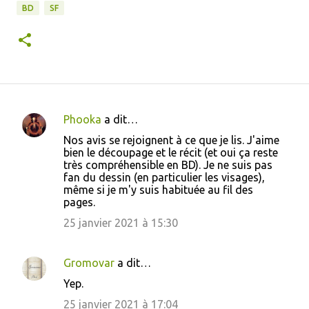
BD
SF
Phooka
a dit…
C
Nos avis se rejoignent à ce que je lis. J'aime
o
bien le découpage et le récit (et oui ça reste
très compréhensible en BD). Je ne suis pas
m
fan du dessin (en particulier les visages),
m
même si je m'y suis habituée au fil des
pages.
e
25 janvier 2021 à 15:30
n
t
a
Gromovar
a dit…
i
Yep.
r
25 janvier 2021 à 17:04