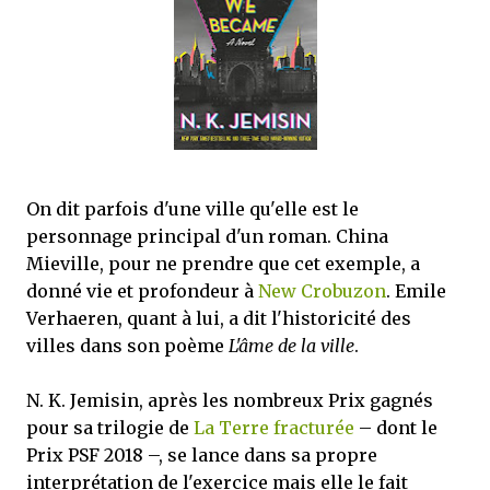
que Thomas connaissait et appréciait Olivier. Marlowe découvre une ville qu’il
ne connaissait pas, habitée par la méfiance, la peur et le rigorisme de la Ligue,
une ville pleine de mystères et de vieilles rancœurs. La Dame d...
On dit parfois d'une ville qu'elle est le
personnage principal d'un roman. China
Mieville, pour ne prendre que cet exemple, a
donné vie et profondeur à
New Crobuzon
. Emile
Verhaeren, quant à lui, a dit l'historicité des
villes dans son poème
L'âme de la ville
.
N. K. Jemisin, après les nombreux Prix gagnés
pour sa trilogie de
La Terre fracturée
– dont le
Prix PSF 2018 –, se lance dans sa propre
interprétation de l'exercice mais elle le fait