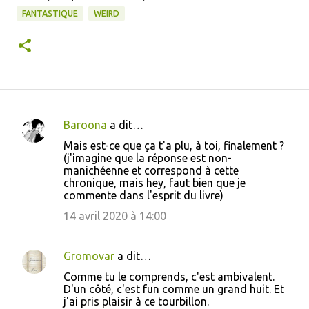
FANTASTIQUE
WEIRD
Baroona
a dit…
C
Mais est-ce que ça t'a plu, à toi, finalement ?
o
(j'imagine que la réponse est non-
manichéenne et correspond à cette
m
chronique, mais hey, faut bien que je
m
commente dans l'esprit du livre)
e
14 avril 2020 à 14:00
n
t
Gromovar
a dit…
a
Comme tu le comprends, c'est ambivalent.
i
D'un côté, c'est fun comme un grand huit. Et
j'ai pris plaisir à ce tourbillon.
r