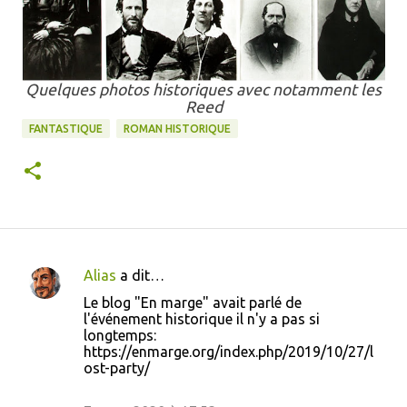
Quelques photos historiques avec notamment les
Reed
FANTASTIQUE
ROMAN HISTORIQUE
Alias
a dit…
C
Le blog "En marge" avait parlé de
o
l'événement historique il n'y a pas si
longtemps:
m
https://enmarge.org/index.php/2019/10/27/l
m
ost-party/
e