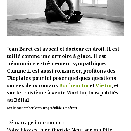
j’ai dit au sujet des tomes précédents : tant l’univers que les protagonistes
principaux...
Jean Baret est avocat et docteur en droit. Il est
taillé comme une armoire à glace. Il est
néanmoins extrêmement sympathique.
Comme il est aussi romancier, profitons des
Utopiales pour lui poser quelques questions
sur ses deux romans
Bonheur tm
et
Vie tm
, et
sur le troisième à venir Mort tm, tous publiés
au Bélial.
(on laisse tomber le tm, trop pénible à insérer)
Démarrage impromptu :
Votre blog est bien
Quoi de Neuf sur ma Pile
,