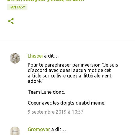
FANTASY
Lhisbei
a dit…
C
Pour te paraphraser par inversion "Je suis
o
d'accord avec quasi aucun mot de cet
article sur ce livre que j'ai littéralement
m
adoré."
m
Team Lune donc.
e
n
Coeur avec les doigts quabd même.
t
9 septembre 2019 à 10:57
a
i
Gromovar
a dit…