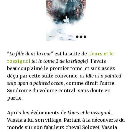
mettre sous tous les yeux. C'est cela...
"
La fille dans la tour
" est la suite de
L'ours et le
rossignol
(et le tome 2 de la trilogie)
. J'avais
beaucoup aimé le premier tome, et suis assez
déçu par cette suite convenue,
as idle as a painted
ship upon a painted ocean
, comme dirait l'autre.
Syndrome du volume central, sans doute en
partie.
Après les événements de
L'ours et le rossignol
,
Vassia a fui son village. Partant à la découverte du
monde sur son fabuleux cheval Soloveï, Vassia