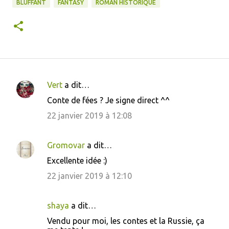
BLUFFANT
FANTASY
ROMAN HISTORIQUE
Vert
a dit…
C
Conte de fées ? Je signe direct ^^
o
22 janvier 2019 à 12:08
m
m
Gromovar
a dit…
e
Excellente idée :)
n
22 janvier 2019 à 12:10
t
a
i
shaya
a dit…
r
Vendu pour moi, les contes et la Russie, ça