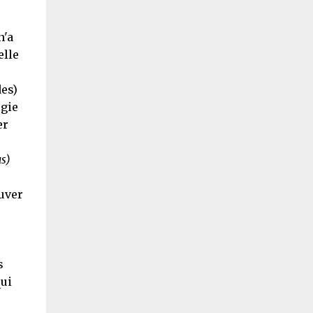
n'a
elle
des)
rgie
er
us)
auver
s
ui