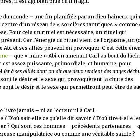
rès, il est agi bien plus qu'il n'agit.
e du monde – une fin planifiée par un dieu haineux qui 
au centre d'un réseau de « sorcières tantriques » comme 
. Pour cela un rituel est nécessaire, un rituel qui
présent. Car l'énergie du rituel vient de l'orgasme, un (
Abi et ses alliés peuvent en provoquer. C'est cette éne
one
– que « mine » Abi en amenant Carl au bout du lâch
le est assez puissante, primordiale, et humaine, pour
bi
(et à ses alliés dont on dit que deux seraient des anges déch
ont le désir et le sexe qui provoquèrent la chute des
ce sont le désir et le sexe qui permettront peut-être de s
 livre jamais – ni au lecteur ni à Carl.
 ? D'où sait-elle ce qu’elle dit savoir ? D'où tire-t-elle le
iser ? Qui sont ces hommes – précédents partenaires – q
reuse manipulatrice ou comme une véritable sainte ?