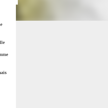
ne
lle
omme
mais