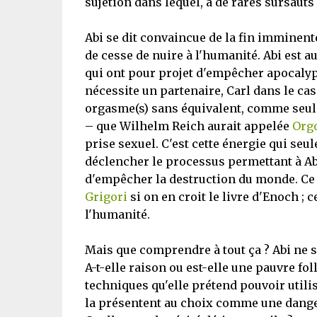
sujétion dans lequel, à de rares sursauts p
Abi se dit convaincue de la fin imminent
de cesse de nuire à l'humanité. Abi est 
qui ont pour projet d'empêcher apocalypse
nécessite un partenaire, Carl dans le cas 
orgasme(s) sans équivalent, comme seule 
– que Wilhelm Reich aurait appelée
Org
prise sexuel. C'est cette énergie qui seu
déclencher le processus permettant à A
d'empêcher la destruction du monde. Ce s
Grigori
si on en croit le livre d'Enoch ; 
l'humanité.
Mais que comprendre à tout ça ? Abi ne se
A-t-elle raison ou est-elle une pauvre folle
techniques qu'elle prétend pouvoir util
la présentent au choix comme une dange