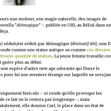
urs une moiteur, une magie naturelle, des images de
novella "
Abimagique
" – publiée en UHL au Bélial dans u
déçu.
m)
séduit/est séduit par Abimagique
(diminutif Abi)
, une fi
t ronde comme une statue antique ou comme
ces déesses
etrouve quantité de statues
. La jeune femme travaille c
t guère plus au début.
i, une espèce d'antre new age odorante qui fleure le
 pour lui une aventure étrange sur laquelle ne sera ja
ysiquement bien sûr – si ronde qu'elle provoque les
i de ce fait ne le restera pas longtemps –, mais
talement, elle domine Carl, le place dans un état de