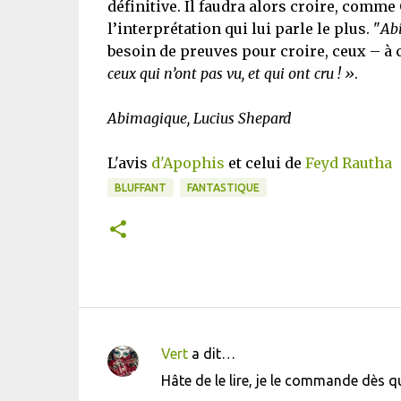
définitive. Il faudra alors croire, comme
l’interprétation qui lui parle le plus. "
Ab
besoin de preuves pour croire, ceux – à 
ceux qui n’ont pas vu, et qui ont cru ! »
.
Abimagique, Lucius Shepard
L'avis
d'Apophis
et celui de
Feyd Rautha
BLUFFANT
FANTASTIQUE
Vert
a dit…
C
Hâte de le lire, je le commande dès qu
o