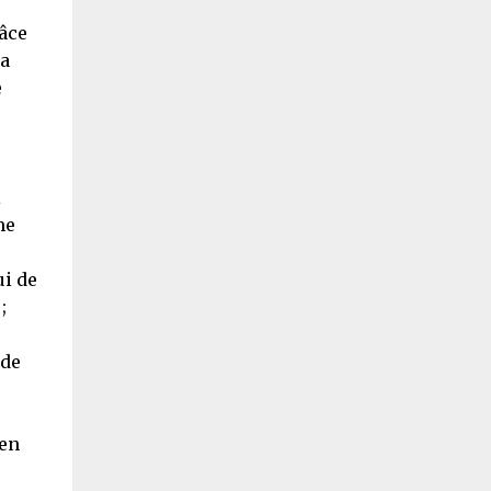
râce
la
e
i
me
ui de
;
 de
 en