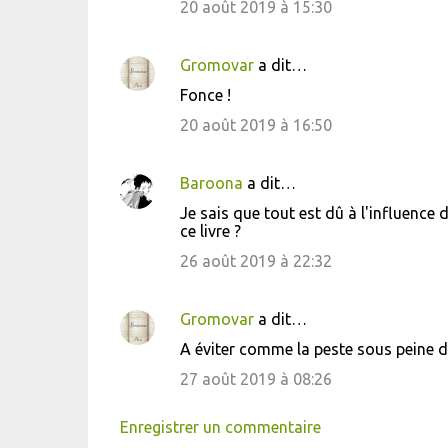
20 août 2019 à 15:30
m
m
Gromovar
a dit…
e
Fonce !
n
20 août 2019 à 16:50
t
a
i
Baroona
a dit…
r
Je sais que tout est dû à l'influence d
ce livre ?
e
26 août 2019 à 22:32
s
Gromovar
a dit…
A éviter comme la peste sous peine d
27 août 2019 à 08:26
Enregistrer un commentaire