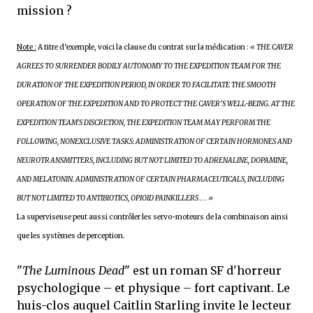
mission ?
Note :
A titre d’exemple, voici la clause du contrat sur la médication :
« THE CAVER
AGREES TO SURRENDER BODILY AUTONOMY TO THE EXPEDITION TEAM FOR THE
DURATION OF THE EXPEDITION PERIOD, IN ORDER TO FACILITATE THE SMOOTH
OPERATION OF THE EXPEDITION AND TO PROTECT THE CAVER’S WELL-BEING. AT THE
EXPEDITION TEAM’S DISCRETION, THE EXPEDITION TEAM MAY PERFORM THE
FOLLOWING, NONEXCLUSIVE TASKS: ADMINISTRATION OF CERTAIN HORMONES AND
NEUROTRANSMITTERS, INCLUDING BUT NOT LIMITED TO ADRENALINE, DOPAMINE,
AND MELATONIN. ADMINISTRATION OF CERTAIN PHARMACEUTICALS, INCLUDING
BUT NOT LIMITED TO ANTIBIOTICS, OPIOID PAINKILLERS . . . »
La superviseuse peut aussi contrôler les servo-moteurs de la combinaison ainsi
que les systèmes de perception.
"
The Luminous Dead
" est un roman SF d'horreur
psychologique – et physique – fort captivant. Le
huis-clos auquel Caitlin Starling invite le lecteur