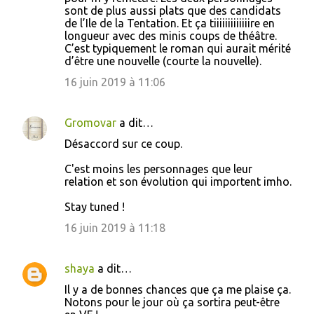
m
sont de plus aussi plats que des candidats
de l’Ile de la Tentation. Et ça tiiiiiiiiiiiiire en
e
longueur avec des minis coups de théâtre.
n
C’est typiquement le roman qui aurait mérité
d’être une nouvelle (courte la nouvelle).
t
16 juin 2019 à 11:06
a
i
Gromovar
a dit…
r
e
Désaccord sur ce coup.
s
C'est moins les personnages que leur
relation et son évolution qui importent imho.
Stay tuned !
16 juin 2019 à 11:18
shaya
a dit…
Il y a de bonnes chances que ça me plaise ça.
Notons pour le jour où ça sortira peut-être