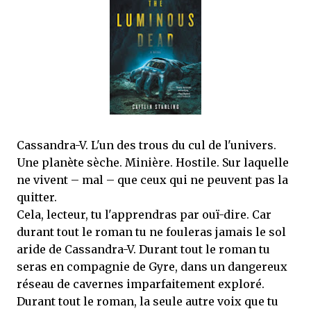
que Thomas connaissait et appréciait Olivier. Marlowe découvre une ville qu’il
ne connaissait pas, habitée par la méfiance, la peur et le rigorisme de la Ligue,
une ville pleine de mystères et de vieilles rancœurs. La Dame d...
Cassandra-V. L'un des trous du cul de l'univers.
Une planète sèche. Minière. Hostile. Sur laquelle
ne vivent – mal – que ceux qui ne peuvent pas la
quitter.
Cela, lecteur, tu l'apprendras par ouï-dire. Car
durant tout le roman tu ne fouleras jamais le sol
aride de Cassandra-V. Durant tout le roman tu
seras en compagnie de Gyre, dans un dangereux
réseau de cavernes imparfaitement exploré.
Durant tout le roman, la seule autre voix que tu