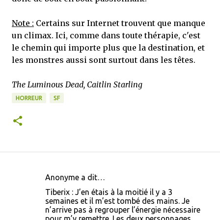
Note :
Certains sur Internet trouvent que manque
un climax. Ici, comme dans toute thérapie, c'est
le chemin qui importe plus que la destination, et
les monstres aussi sont surtout dans les têtes.
The Luminous Dead, Caitlin Starling
HORREUR
SF
Anonyme a dit…
C
Tiberix : J’en étais à la moitié il y a 3
o
semaines et il m’est tombé des mains. Je
n’arrive pas à regrouper l’énergie nécessaire
m
pour m’y remettre. Les deux personnages