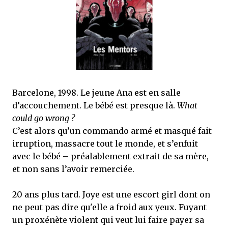
que Thomas connaissait et appréciait Olivier. Marlowe découvre une ville qu’il
ne connaissait pas, habitée par la méfiance, la peur et le rigorisme de la Ligue,
une ville pleine de mystères et de vieilles rancœurs. La Dame d...
Barcelone, 1998. Le jeune Ana est en salle
d’accouchement. Le bébé est presque là.
What
could go wrong ?
C’est alors qu’un commando armé et masqué fait
irruption, massacre tout le monde, et s’enfuit
avec le bébé – préalablement extrait de sa mère,
et non sans l’avoir remerciée.
20 ans plus tard. Joye est une escort girl dont on
ne peut pas dire qu'elle a froid aux yeux. Fuyant
un proxénète violent qui veut lui faire payer sa