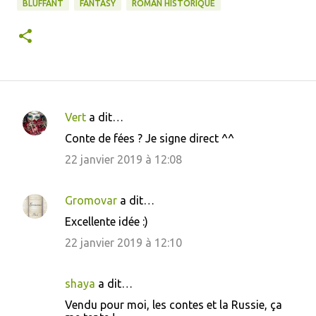
BLUFFANT
FANTASY
ROMAN HISTORIQUE
Vert
a dit…
C
Conte de fées ? Je signe direct ^^
o
22 janvier 2019 à 12:08
m
m
Gromovar
a dit…
e
Excellente idée :)
n
22 janvier 2019 à 12:10
t
a
i
shaya
a dit…
r
Vendu pour moi, les contes et la Russie, ça