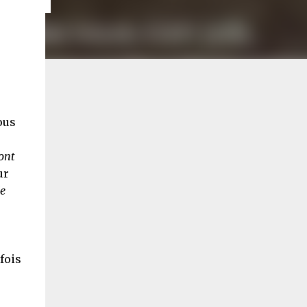
ous
ont
ur
e
fois