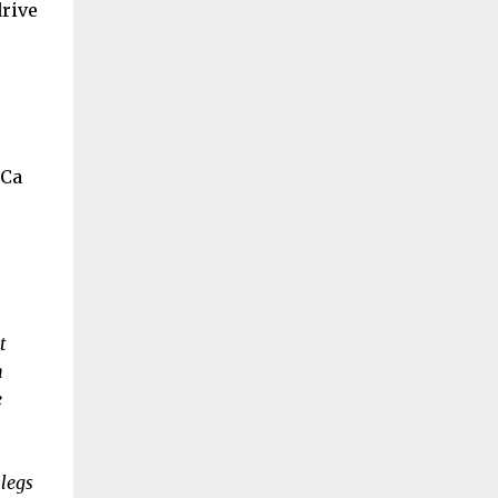
drive
 Ca
t
n
e
 legs