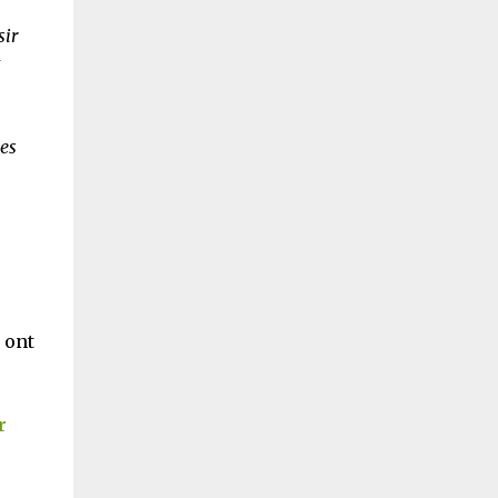
sir
t
es
 ont
r