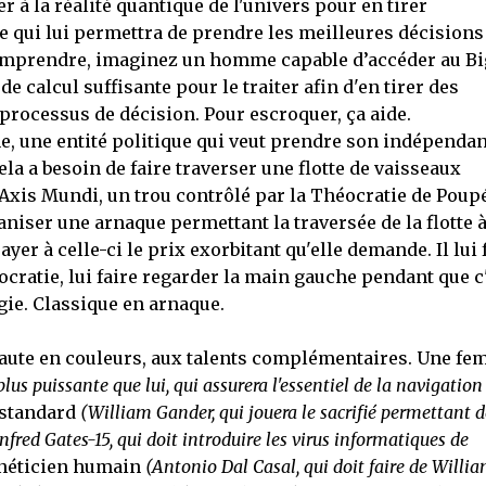
r à la réalité quantique de l'univers pour en tirer
te qui lui permettra de prendre les meilleures décisions
 comprendre, imaginez un homme capable d’accéder au Bi
de calcul suffisante pour le traiter afin d'en tirer des
processus de décision. Pour escroquer, ça aide.
ne, une entité politique qui veut prendre son indépenda
a a besoin de faire traverser une flotte de vaisseaux
r Axis Mundi, un trou contrôlé par la Théocratie de Poup
niser une arnaque permettant la traversée de la flotte 
yer à celle-ci le prix exorbitant qu'elle demande. Il lui 
ocratie, lui faire regarder la main gauche pendant que c
agie. Classique en arnaque.
 haute en couleurs, aux talents complémentaires. Une f
lus puissante que lui, qui assurera l'essentiel de la navigation
 standard
(William Gander, qui jouera le sacrifié permettant d
fred Gates-15, qui doit introduire les virus informatiques de
énéticien humain
(Antonio Dal Casal, qui doit faire de Willi