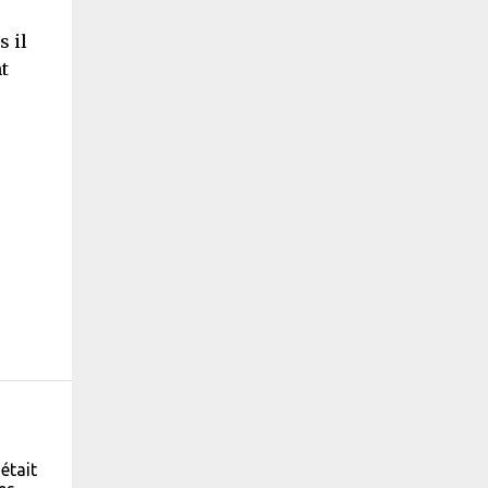
s il
nt
était