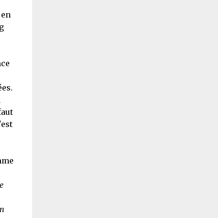
 en
g
nce
ées.
à
faut
'est
emme
e
am