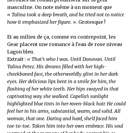
masculine. On note même à un moment que
« Talina took a deep breath, and he tried not to notice
how it emphasized her figure. »
. Grotesque !
Et au milieu de ça, comme en contrepoint, les
Gear placent une romance à l'eau de rose niveau
Lagon bleu.
Extrait :
« That’s who I was. Until Donovan. Until
Talina Perez. His dreams filled with her high-
cheekboned face, the otherworldly glint in her dark
eyes. Her delicious lips bent in a smile for him, the
flashing of her white teeth. Her hips swayed in that
captivating way she walked. Capella’s sunlight
highlighted blue tints in her raven-black hair. He could
feel her in his arms, substantial, warm, and solid. All
woman, that one. Daring and hard, she’d faced him
toe-to-toe. Taken him into her own embrace. His soul