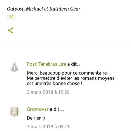
Outpost, Michael et Kathleen Gear
SF
Post Tenebras Lire
a dit…
C
Merci beaucoup pour ce commentaire
o
Me permettre d'éviter les romans moyens
est une très bonne chose !
m
m
2 mars 2018 à 19:26
e
n
Gromovar
a dit…
t
De rien :)
a
3 mars 2018 à 09:21