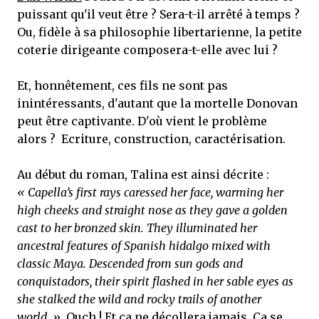
puissant qu'il veut être ? Sera-t-il arrêté à temps ?
Ou, fidèle à sa philosophie libertarienne, la petite
coterie dirigeante composera-t-elle avec lui ?
Et, honnêtement, ces fils ne sont pas
inintéressants, d'autant que la mortelle Donovan
peut être captivante. D'où vient le problème
alors ? Ecriture, construction, caractérisation.
Au début du roman, Talina est ainsi décrite :
« Capella’s first rays caressed her face, warming her
high cheeks and straight nose as they gave a golden
cast to her bronzed skin. They illuminated her
ancestral features of Spanish hidalgo mixed with
classic Maya. Descended from sun gods and
conquistadors, their spirit flashed in her sable eyes as
she stalked the wild and rocky trails of another
world. »
. Ouch ! Et ça ne décollera jamais. Ca se