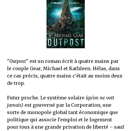
que Thomas connaissait et appréciait Olivier. Marlowe découvre une ville qu’il
ne connaissait pas, habitée par la méfiance, la peur et le rigorisme de la Ligue,
une ville pleine de mystères et de vieilles rancœurs. La Dame d...
"
Outpost
" est un roman écrit à quatre mains par
le couple Gear, Michael et Kathleen. Hélas, dans
ce cas précis, quatre mains c'était au moins deux
de trop.
Futur proche. Le système solaire
(qu'on ne voit
jamais)
est gouverné par la Corporation, une
sorte de monopole global tant économique que
politique qui associe l'emploi et le logement
pour tous à une grande privation de liberté – sauf