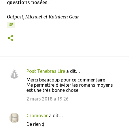
questions posées.
Outpost, Michael et Kathleen Gear
SF
Post Tenebras Lire
a dit…
C
Merci beaucoup pour ce commentaire
o
Me permettre d'éviter les romans moyens
est une très bonne chose !
m
m
2 mars 2018 à 19:26
e
n
Gromovar
a dit…
t
De rien :)