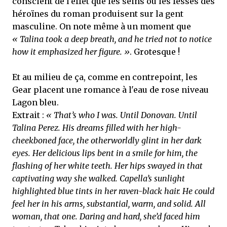
conscient de l'effet que les seins ou les fesses des
héroïnes du roman produisent sur la gent
masculine. On note même à un moment que
« Talina took a deep breath, and he tried not to notice
how it emphasized her figure. »
. Grotesque !
Et au milieu de ça, comme en contrepoint, les
Gear placent une romance à l'eau de rose niveau
Lagon bleu.
Extrait :
« That’s who I was. Until Donovan. Until
Talina Perez. His dreams filled with her high-
cheekboned face, the otherworldly glint in her dark
eyes. Her delicious lips bent in a smile for him, the
flashing of her white teeth. Her hips swayed in that
captivating way she walked. Capella’s sunlight
highlighted blue tints in her raven-black hair. He could
feel her in his arms, substantial, warm, and solid. All
woman, that one. Daring and hard, she’d faced him