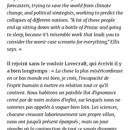
forecasters, trying to save the world from climate
change, and political strategists, working to predict the
collapses of different nations. “A lot of those people
end up sitting down with a bottle of Prozac and going
to sleep, because it’s miserable work that leads you to
consider the worst-case scenario for everything,” Ellis
says. »
Il rejoint sans le vouloir Lovecraft, qui écrivit il y
a bien longtemps :
« La chose la plus miséricordieuse
en ce bas monde est bien, je crois, l'incapacité de
l'esprit humain à mettre en relation tout ce qu'il
contient. Nous habitons un paisible îlot d'ignorance
cerné par de noirs océans d'infini, sur lesquels nous ne
sommes pas appelés à voguer bien loin. Les sciences,
chacune creusant laborieusement son propre sillon,
nous ont jusqu'à présent épargnés ; mais un jour
viendra où la conjonction de tout ce savoir disparate