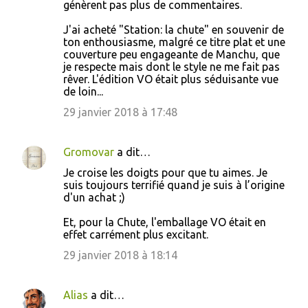
génèrent pas plus de commentaires.
m
m
J'ai acheté "Station: la chute" en souvenir de
ton enthousiasme, malgré ce titre plat et une
e
couverture peu engageante de Manchu, que
n
je respecte mais dont le style ne me fait pas
rêver. L'édition VO était plus séduisante vue
t
de loin...
a
29 janvier 2018 à 17:48
i
r
Gromovar
a dit…
e
Je croise les doigts pour que tu aimes. Je
s
suis toujours terrifié quand je suis à l’origine
d'un achat ;)
Et, pour la Chute, l'emballage VO était en
effet carrément plus excitant.
29 janvier 2018 à 18:14
Alias
a dit…