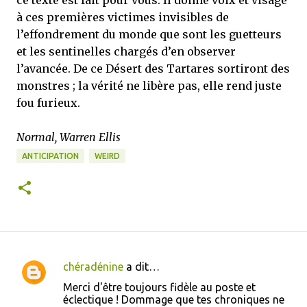
ce texte est fait pour vous. Il donne voix et visage
à ces premières victimes invisibles de
l’effondrement du monde que sont les guetteurs
et les sentinelles chargés d’en observer
l’avancée. De ce Désert des Tartares sortiront des
monstres ; la vérité ne libère pas, elle rend juste
fou furieux.
Normal, Warren Ellis
ANTICIPATION
WEIRD
chéradénine
a dit…
C
Merci d'être toujours fidèle au poste et
o
éclectique ! Dommage que tes chroniques ne