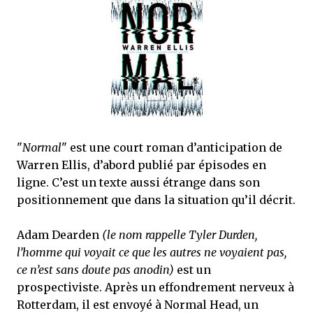
que Thomas connaissait et appréciait Olivier. Marlowe découvre une ville qu’il
ne connaissait pas, habitée par la méfiance, la peur et le rigorisme de la Ligue,
une ville pleine de mystères et de vieilles rancœurs. La Dame d...
"
Normal
" est une court roman d’anticipation de
Warren Ellis, d’abord publié par épisodes en
ligne. C’est un texte aussi étrange dans son
positionnement que dans la situation qu’il décrit.
Adam Dearden
(le nom rappelle Tyler Durden,
l’homme qui voyait ce que les autres ne voyaient pas,
ce n’est sans doute pas anodin)
est un
prospectiviste. Après un effondrement nerveux à
Rotterdam, il est envoyé à Normal Head, un