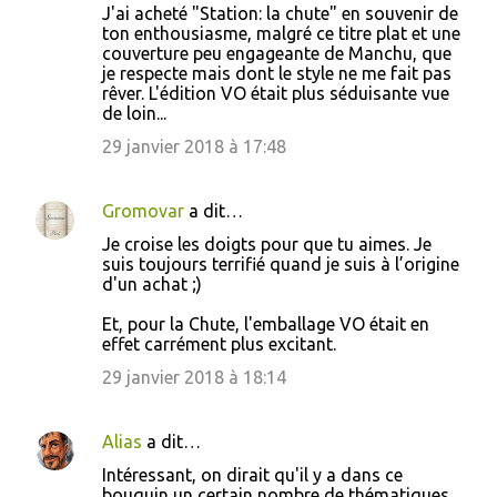
m
J'ai acheté "Station: la chute" en souvenir de
ton enthousiasme, malgré ce titre plat et une
e
couverture peu engageante de Manchu, que
n
je respecte mais dont le style ne me fait pas
rêver. L'édition VO était plus séduisante vue
t
de loin...
a
29 janvier 2018 à 17:48
i
r
Gromovar
a dit…
e
Je croise les doigts pour que tu aimes. Je
s
suis toujours terrifié quand je suis à l’origine
d'un achat ;)
Et, pour la Chute, l'emballage VO était en
effet carrément plus excitant.
29 janvier 2018 à 18:14
Alias
a dit…
Intéressant, on dirait qu'il y a dans ce
bouquin un certain nombre de thématiques