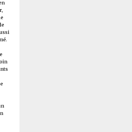
en
r,
le
le
ussi
mé.
e
oin
ants
re
un
en