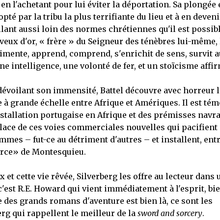
en l'achetant pour lui éviter la déportation. Sa plongée 
té par la tribu la plus terrifiante du lieu et à en deveni
lant aussi loin des normes chrétiennes qu'il est possib
veux d'or, « frère » du Seigneur des ténèbres lui-même, 
érimente, apprend, comprend, s'enrichit de sens, survit a
ne intelligence, une volonté de fer, et un stoïcisme affir
évoilant son immensité, Battel découvre avec horreur l
à grande échelle entre Afrique et Amériques. Il est tém
nstallation portugaise en Afrique et des prémisses navr
 place de ces voies commerciales nouvelles qui pacifient
mmes – fut-ce au détriment d'autres – et installent, ent
rce» de Montesquieu.
t cette vie rêvée, Silverberg les offre au lecteur dans 
c'est R.E. Howard qui vient immédiatement à l'esprit, bi
e des grands romans d'aventure est bien là, ce sont les
rg qui rappellent le meilleur de la
sword and sorcery
.