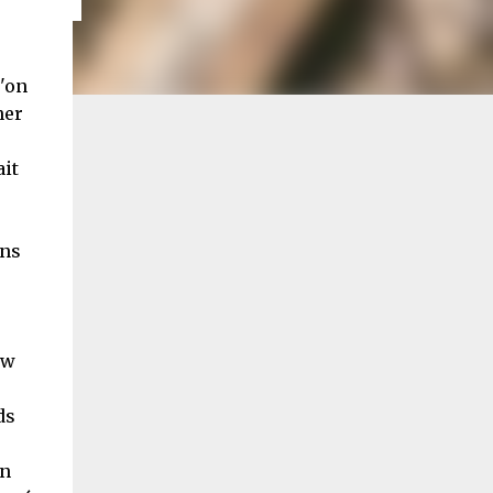
u'on
ner
ait
ons
ew
ds
en