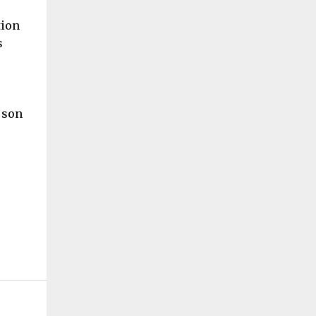
tion
s
s son