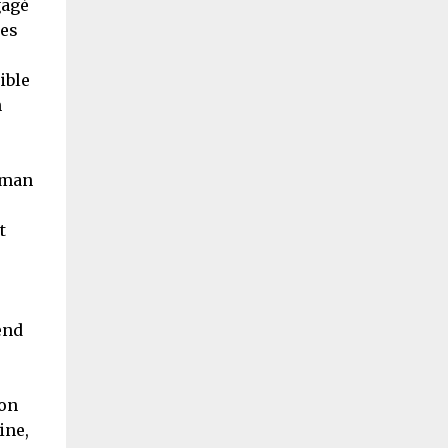
gagé
les
ible
n
roman
t
end
son
ine,