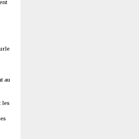
ent
urle
t au
 les
ies