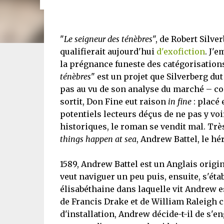
"
Le seigneur des ténèbres
", de Robert Silv
qualifierait aujourd'hui
d'exofiction
. J'
la prégnance funeste des catégorisations l
ténèbres
" est un projet que Silverberg dut
pas au vu de son analyse du marché – cont
sortit, Don Fine eut raison
in fine
: placé 
potentiels lecteurs déçus de ne pas y voi
historiques, le roman se vendit mal. Tr
things happen at sea
, Andrew Battel, le hér
1589, Andrew Battel est un Anglais origin
veut naviguer un peu puis, ensuite, s'éta
élisabéthaine dans laquelle vit Andrew es
de Francis Drake et de William Raleigh c
d'installation, Andrew décide-t-il de s'