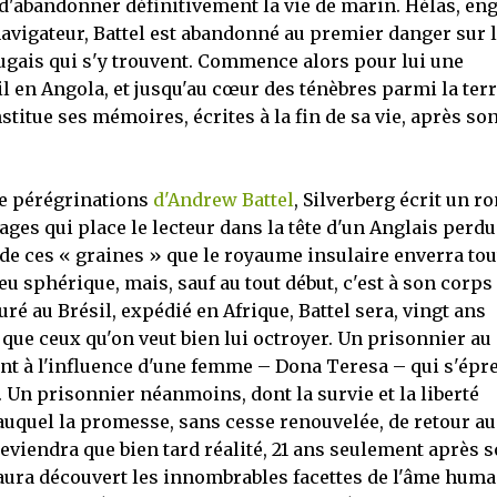
 d'abandonner définitivement la vie de marin. Hélas, en
navigateur, Battel est abandonné au premier danger sur 
tugais qui s'y trouvent. Commence alors pour lui une
l en Angola, et jusqu'au cœur des ténèbres parmi la terr
titue ses mémoires, écrites à la fin de sa vie, après so
ble pérégrinations
d'Andrew Battel
, Silverberg écrit un 
ges qui place le lecteur dans la tête d'un Anglais perdu
 de ces « graines » que le royaume insulaire enverra tou
u sphérique, mais, sauf au tout début, c'est à son corps
ré au Brésil, expédié en Afrique, Battel sera, vingt ans
 que ceux qu'on veut bien lui octroyer. Un prisonnier au
tant à l'influence d'une femme – Dona Teresa – qui s'épr
e. Un prisonnier néanmoins, dont la survie et la liberté
auquel la promesse, sans cesse renouvelée, de retour au
viendra que bien tard réalité, 21 ans seulement après 
 aura découvert les innombrables facettes de l'âme huma