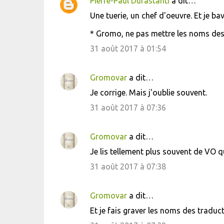
Pierre-Paul Durastanti
a dit…
C
Une tuerie, un chef d'oeuvre. Et je 
o
* Gromo, ne pas mettre les noms des 
m
m
31 août 2017 à 01:54
e
n
Gromovar
a dit…
t
Je corrige. Mais j'oublie souvent.
a
31 août 2017 à 07:36
i
r
Gromovar
a dit…
e
Je lis tellement plus souvent de VO q
s
31 août 2017 à 07:38
Gromovar
a dit…
Et je fais graver les noms des traduc