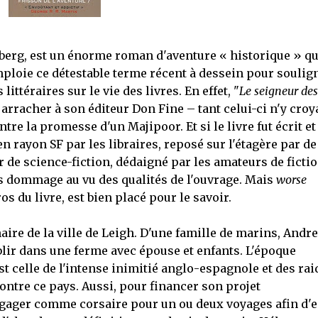
erberg, est un énorme roman d'aventure « historique » q
emploie ce détestable terme récent à dessein pour soulig
ittéraires sur le vie des livres. En effet, "
Le seigneur des
 arracher à son éditeur Don Fine – tant celui-ci n'y croy
re la promesse d'un Majipoor. Et si le livre fut écrit et
en rayon SF par les libraires, reposé sur l'étagère par de
r de science-fiction, dédaigné par les amateurs de ficti
ès dommage au vu des qualités de l'ouvrage. Mais
worse
os du livre, est bien placé pour le savoir.
aire de la ville de Leigh. D'une famille de marins, Andr
blir dans une ferme avec épouse et enfants. L'époque
t celle de l'intense inimitié anglo-espagnole et des rai
ontre ce pays. Aussi, pour financer son projet
engager comme corsaire pour un ou deux voyages afin d'