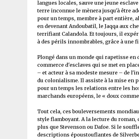
langues locales, sauve une jeune esclave 
terre inconnue le mènera jusqu'à être adop
pour un temps, membre à part entière, al
en devenant Andoubatil, le Jaqqa aux che
terrifiant Calandola. Et toujours, il exp
à des périls innombrables, grâce à une fi
Plongé dans un monde qui rapetisse en d
commerce d'esclaves qui se met en place 
– et acteur à sa modeste mesure – de l'i
du colonialisme. Il assiste à la mise en
pour un temps les relations entre les ho
marchands européens, le « doux comme
Tout cela, ces bouleversements mondiaux e
style flamboyant. A la lecture du roman, 
plus que Stevenson ou Dafoe. Si le souffl
descriptions époustouflantes de Silverbe