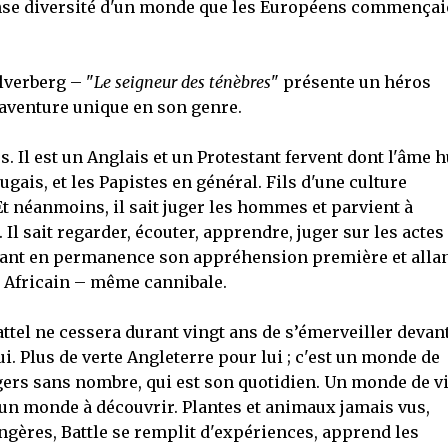
ense diversité d'un monde que les Européens commençai
lverberg – "
Le seigneur des ténèbres
" présente un héros
venture unique en son genre.
s. Il est un Anglais et un Protestant fervent dont l'âme h
gais, et les Papistes en général. Fils d'une culture
 Et néanmoins, il sait juger les hommes et parvient à
 Il sait regarder, écouter, apprendre, juger sur les actes
isant en permanence son appréhension première et allan
ou Africain – même cannibale.
ttel ne cessera durant vingt ans de s’émerveiller devant
lui. Plus de verte Angleterre pour lui ; c'est un monde de
gers sans nombre, qui est son quotidien. Un monde de v
 un monde à découvrir. Plantes et animaux jamais vus,
ères, Battle se remplit d'expériences, apprend les