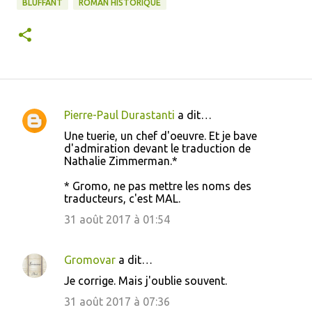
BLUFFANT
ROMAN HISTORIQUE
Pierre-Paul Durastanti
a dit…
C
Une tuerie, un chef d'oeuvre. Et je bave
o
d'admiration devant le traduction de
Nathalie Zimmerman.*
m
m
* Gromo, ne pas mettre les noms des
traducteurs, c'est MAL.
e
31 août 2017 à 01:54
n
t
a
Gromovar
a dit…
i
Je corrige. Mais j'oublie souvent.
r
31 août 2017 à 07:36