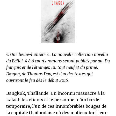
que Thomas connaissait et appréciait Olivier. Marlowe découvre une ville qu’il
ne connaissait pas, habitée par la méfiance, la peur et le rigorisme de la Ligue,
une ville pleine de mystères et de vieilles rancœurs. La Dame d...
« Une heure-lumière ». La nouvelle collection novella
du Bélial. 4 à 6 courts romans seront publiés par an. Du
français et de l’étranger. Du tout neuf et du primé.
Dragon, de Thomas Day, est l’un des textes qui
ouvriront le feu dès le début 2016.
Bangkok, Thaïlande. Un inconnu massacre à la
kalach les clients et le personnel d’un bordel
temporaire, l’un de ces innombrables bouges de
la capitale thaïlandaise où des mafieux font leur