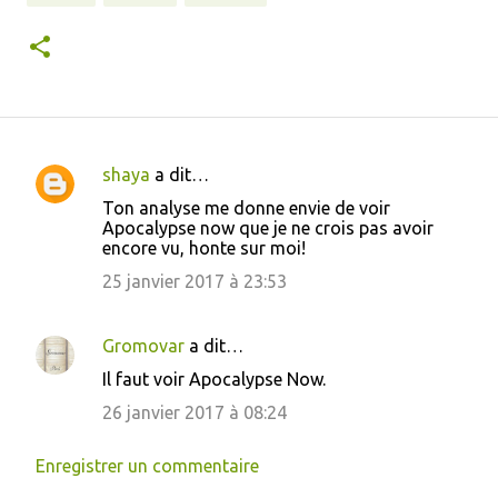
shaya
a dit…
C
Ton analyse me donne envie de voir
o
Apocalypse now que je ne crois pas avoir
encore vu, honte sur moi!
m
m
25 janvier 2017 à 23:53
e
n
Gromovar
a dit…
t
Il faut voir Apocalypse Now.
a
26 janvier 2017 à 08:24
i
Enregistrer un commentaire
r