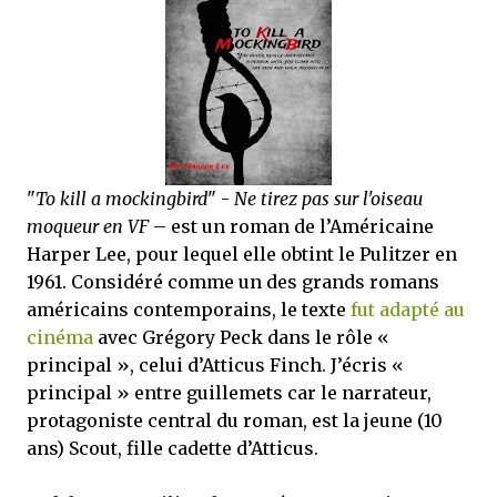
que Thomas connaissait et appréciait Olivier. Marlowe découvre une ville qu’il
ne connaissait pas, habitée par la méfiance, la peur et le rigorisme de la Ligue,
une ville pleine de mystères et de vieilles rancœurs. La Dame d...
"
To kill a mockingbird
" -
Ne tirez pas sur l'oiseau
moqueur en VF
– est un roman de l’Américaine
Harper Lee, pour lequel elle obtint le Pulitzer en
1961. Considéré comme un des grands romans
américains contemporains, le texte
fut adapté au
cinéma
avec Grégory Peck dans le rôle «
principal », celui d’Atticus Finch. J’écris «
principal » entre guillemets car le narrateur,
protagoniste central du roman, est la jeune (10
ans) Scout, fille cadette d’Atticus.