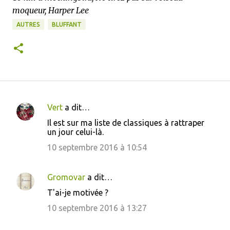
moqueur, Harper Lee
AUTRES
BLUFFANT
Vert
a dit…
C
Il est sur ma liste de classiques à rattraper
o
un jour celui-là.
m
10 septembre 2016 à 10:54
m
e
Gromovar
a dit…
n
T'ai-je motivée ?
t
10 septembre 2016 à 13:27
a
i