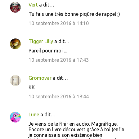
Vert
a dit…
r
Tu fais une très bonne piqûre de rappel ;)
e
10 septembre 2016 à 14:10
s
Tigger Lilly
a dit…
Pareil pour moi ...
10 septembre 2016 à 17:43
Gromovar
a dit…
KK
10 septembre 2016 à 18:44
Lune
a dit…
Je viens de le finir en audio. Magnifique.
Encore un livre découvert grâce à toi (enfin
je connaissais son existence bien