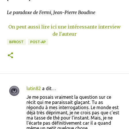
Le paradoxe de Fermi, Jean-Pierre Boudine
On peut aussi lire ici une intéressante interview
de l'auteur
BIFROST
POST-AP
lutin82
a dit…
C
Je me posais vraiment la question sur ce
o
récit qui me paraissait glaçant. Tu as
répondu à mes interrogations. Le monde est
m
déjà très déprimant, je ne crois pas que c'est
m
ma tasse de thé pour l'instant. Mais, je ne
l'écarte pas définitivement car il a quand
e
même un petit quelque chose...