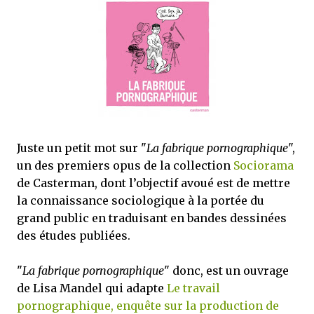
que Thomas connaissait et appréciait Olivier. Marlowe découvre une ville qu’il
ne connaissait pas, habitée par la méfiance, la peur et le rigorisme de la Ligue,
une ville pleine de mystères et de vieilles rancœurs. La Dame d...
Juste un petit mot sur "
La fabrique pornographique
",
un des premiers opus de la collection
Sociorama
de Casterman, dont l’objectif avoué est de mettre
la connaissance sociologique à la portée du
grand public en traduisant en bandes dessinées
des études publiées.
"
La fabrique pornographique
" donc, est un ouvrage
de Lisa Mandel qui adapte
Le travail
pornographique, enquête sur la production de