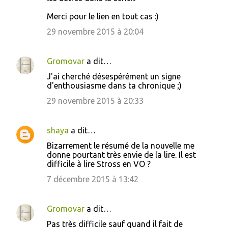
e
Merci pour le lien en tout cas :)
n
29 novembre 2015 à 20:04
t
a
Gromovar
a dit…
i
J'ai cherché désespérément un signe
r
d'enthousiasme dans ta chronique ;)
e
29 novembre 2015 à 20:33
s
shaya
a dit…
Bizarrement le résumé de la nouvelle me
donne pourtant très envie de la lire. Il est
difficile à lire Stross en VO ?
7 décembre 2015 à 13:42
Gromovar
a dit…
Pas très difficile sauf quand il fait de