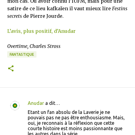
mon cas. Ou avoir connu l’IUFM, mais pour une
satire de ce lieu kafkaïen il vaut mieux lire
Festins
secrets
de Pierre Jourde.
L’avis, plus positif, d’Anudar
Overtime, Charles Stross
FANTASTIQUE
Anudar
a dit…
C
Etant un fan absolu de la Laverie je ne
o
pouvais pas ne pas être enthousiasme. Mais,
oui, je reconnais à la réflexion que cette
m
courte histoire est moins passionnante que
m
les autres dans la série...