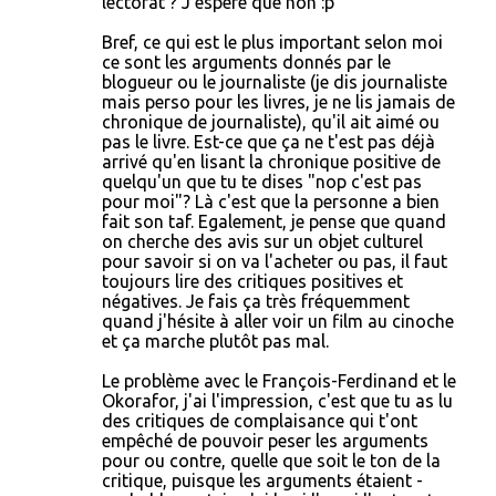
lectorat ? J'espère que non :p
Bref, ce qui est le plus important selon moi
ce sont les arguments donnés par le
blogueur ou le journaliste (je dis journaliste
mais perso pour les livres, je ne lis jamais de
chronique de journaliste), qu'il ait aimé ou
pas le livre. Est-ce que ça ne t'est pas déjà
arrivé qu'en lisant la chronique positive de
quelqu'un que tu te dises "nop c'est pas
pour moi"? Là c'est que la personne a bien
fait son taf. Egalement, je pense que quand
on cherche des avis sur un objet culturel
pour savoir si on va l'acheter ou pas, il faut
toujours lire des critiques positives et
négatives. Je fais ça très fréquemment
quand j'hésite à aller voir un film au cinoche
et ça marche plutôt pas mal.
Le problème avec le François-Ferdinand et le
Okorafor, j'ai l'impression, c'est que tu as lu
des critiques de complaisance qui t'ont
empêché de pouvoir peser les arguments
pour ou contre, quelle que soit le ton de la
critique, puisque les arguments étaient -