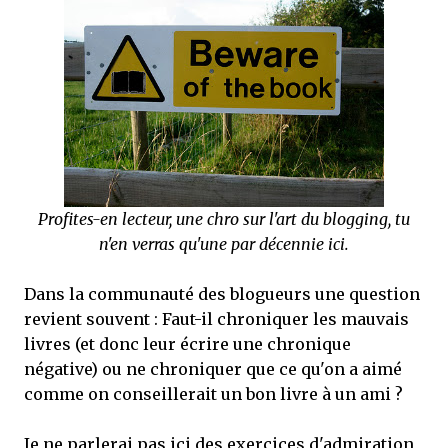
que Thomas connaissait et appréciait Olivier. Marlowe découvre une ville qu’il
ne connaissait pas, habitée par la méfiance, la peur et le rigorisme de la Ligue,
une ville pleine de mystères et de vieilles rancœurs. La Dame d...
Profites-en lecteur, une chro sur l'art du blogging, tu
n'en verras qu'une par décennie ici.
Dans la communauté des blogueurs une question
revient souvent : Faut-il chroniquer les mauvais
livres (et donc leur écrire une chronique
négative) ou ne chroniquer que ce qu'on a aimé
comme on conseillerait un bon livre à un ami ?
Je ne parlerai pas ici des exercices d'admiration