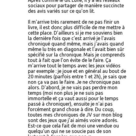
Après comme le dit Lune, il y a les réseaux
sociaux pour partager de manière succincte
des avis variés sur ce qu'on lit.
Il m'arrive très rarement de ne pas finir un
livre, il est donc plus difficile de me mettre à
cette place. D'ailleurs si je me souviens bien
la dernière fois que c'est arrivé je l'avais
chroniqué quand même, mais j'avais quand
même lu très en diagonale et l'avait bien sûr
spécifié sur la chronique. Mais je comprends
tout à fait que l'on évite de le faire. Ça
m'arrive tout le temps avec les jeux vidéos
par exemple : je joue et en général au bout de
20 minutes (parfois entre 1 et 2h), je sais que
non ça va pas le faire. Je ne chronique pas
alors. D'abord, je ne vais pas perdre mon
temps (moi non plus je ne suis pas
immortelle et ça vaut aussi pour le temps
passé à chroniquer), ensuite je n'ai pas
forcément grand chose à dire. Du coup,
toutes mes chroniques de JV sur mon blog
sont des jeux que j'ai aimés voire adorés.
Est-ce que cela fait de moi une vendue ou
quelqu'un qui ne se soucie pas de son