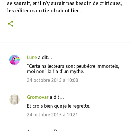
se saurait, et il n'y aurait pas besoin de critiques,
les éditeurs en tiendraient lieu.
Lune
a dit…
C
"Certains lecteurs sont peut-être immortels,
o
moi non" la fin d'un mythe.
m
24 octobre 2015 à 10:08
m
e
Gromovar
a dit…
n
Et crois bien que je le regrette.
t
24 octobre 2015 à 10:21
a
i