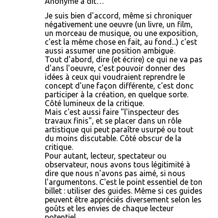
Anonyme a dit…
r
Je suis bien d'accord, même si chroniquer
e
négativement une oeuvre (un livre, un film,
s
un morceau de musique, ou une exposition,
c'est la même chose en fait, au fond...) c'est
aussi assumer une position ambiguë.
Tout d'abord, dire (et écrire) ce qui ne va pas
d'ans l'oeuvre, c'est pouvoir donner des
idées à ceux qui voudraient reprendre le
concept d'une façon différente, c'est donc
participer à la création, en quelque sorte.
Côté lumineux de la critique.
Mais c'est aussi faire "l'inspecteur des
travaux finis", et se placer dans un rôle
artistique qui peut paraître usurpé ou tout
du moins discutable. Côté obscur de la
critique.
Pour autant, lecteur, spectateur ou
observateur, nous avons tous légitimité à
dire que nous n'avons pas aimé, si nous
l'argumentons. C'est le point essentiel de ton
billet : utiliser des guides. Même si ces guides
peuvent être appréciés diversement selon les
goûts et les envies de chaque lecteur
potentiel.