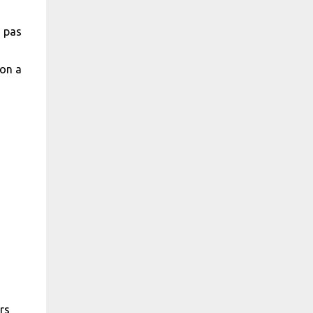
s pas
'on a
rs