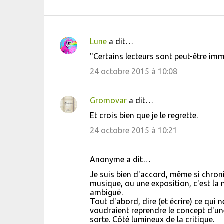
Lune
a dit…
C
"Certains lecteurs sont peut-être imm
o
24 octobre 2015 à 10:08
m
m
Gromovar
a dit…
e
Et crois bien que je le regrette.
n
24 octobre 2015 à 10:21
t
a
i
Anonyme a dit…
r
Je suis bien d'accord, même si chron
musique, ou une exposition, c'est la 
e
ambiguë.
s
Tout d'abord, dire (et écrire) ce qui 
voudraient reprendre le concept d'une
sorte. Côté lumineux de la critique.