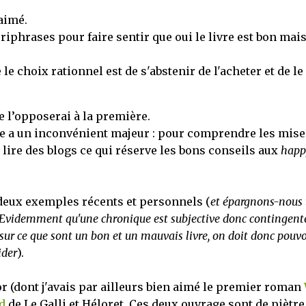
aimé.
riphrases pour faire sentir que oui le livre est bon mai
 le choix rationnel est de s'abstenir de l'acheter et de le 
 l’opposerai à la première.
e a un inconvénient majeur : pour comprendre les mise
e lire des blogs ce qui réserve les bons conseils aux
happ
 deux exemples récents et personnels (
et épargnons-nous 
té. Evidemment qu'une chronique est subjective donc contingent
r ce que sont un bon et un mauvais livre, on doit donc pouvo
ider
).
 (dont j'avais par ailleurs bien aimé le premier roman
d
de Le Galli et Héloret. Ces deux ouvrage sont de piètre