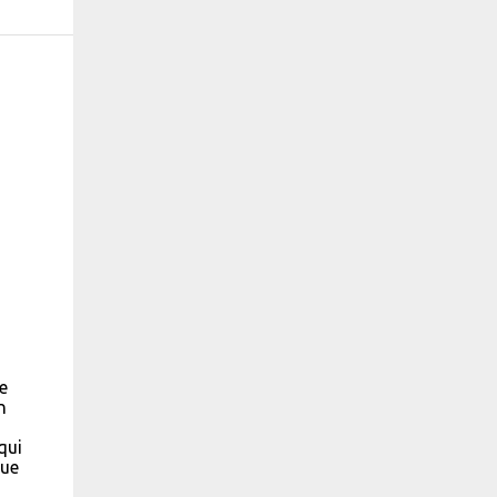
e
n
qui
que