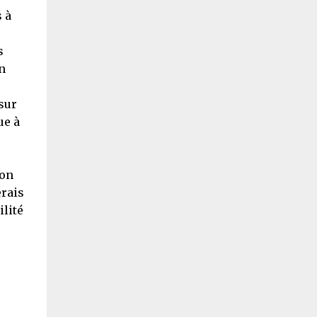
 à
s
n
sur
ue à
mon
erais
ilité