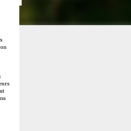
is
 on
u
leurs
ut
ans