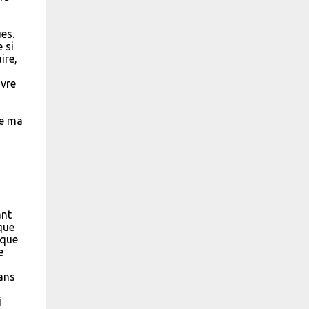
es.
 si
ire,
ivre
te ma
ant
que
 que
e
dans
i