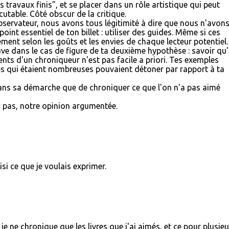
s travaux finis", et se placer dans un rôle artistique qui peut
utable. Côté obscur de la critique.
bservateur, nous avons tous légitimité à dire que nous n'avon
oint essentiel de ton billet : utiliser des guides. Même si ces
ment selon les goûts et les envies de chaque lecteur potentiel.
ouve dans le cas de figure de ta deuxième hypothèse : savoir qu
ts d'un chroniqueur n'est pas facile a priori. Tes exemples
s qui étaient nombreuses pouvaient détoner par rapport à ta
dans sa démarche que de chroniquer ce que l'on n'a pas aimé
ou pas, notre opinion argumentée.
si ce que je voulais exprimer.
je ne chronique que les livres que j'ai aimés, et ce pour plusieu