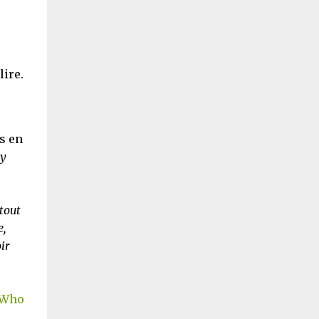
s
lire.
s en
y
tout
e,
ir
Who