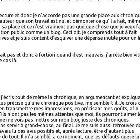
lecture et donc je n'accorde pas une grande place aux chroniqu
auteur que son travail est nul et démonter ce qu'il a fait, même
 sa place et ce n'est vraiment pas quelque chose que je veux fa
tion public comme un blog. Ceci dit, je comprends tout à fait
ves et je suis content d'esquiver une dépense inutile pour un l
ait pas et donc à fortiori quand il est mauvais, j'arrête bien vi
 cas là.
, j'écris tout de même la chronique, en argumentant et expliqu
s précise qu'une chronique positive, me semble-t-il. Je crois 
ien transmettre mes impressions, en précisant mes goûts, afin
ils n'ont pas les mêmes attentes que moi, ils pourront aimer l
r je ne me vois pas mettre sur mon blog juste des chroniques
pas servir à grand-chose, au final. Je me suis aussi retrouvée 
avais lu des avis positifs et, après lecture, être d'autant plus
é du tout. Il m'a semblé, à ce moment, que les défauts que je lu