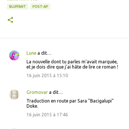
BLUFFANT
POST-AP
Lune
a dit…
C
La nouvelle dont tu parles m'avait marquée,
o
et je dois dire que j'ai hâte de lire ce roman !
m
16 juin 2015 à 15:10
m
e
Gromovar
a dit…
n
Traduction en route par Sara "Bacigalupi"
t
Doke.
a
16 juin 2015 à 17:46
i