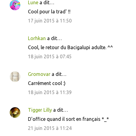
r
Lune
a dit…
e
Cool pour la trad' !!
s
17 juin 2015 à 11:50
Lorhkan
a dit…
Cool, le retour du Bacigalupi adulte. ^^
18 juin 2015 à 07:45
Gromovar
a dit…
Carrément cool :)
18 juin 2015 à 11:39
Tigger Lilly
a dit…
D'office quand il sort en français *_*
21 juin 2015 à 11:24