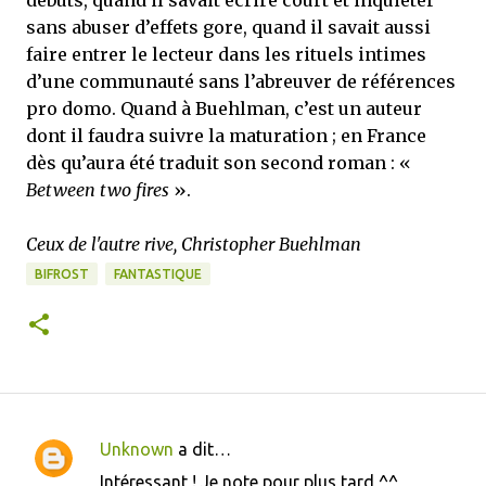
débuts, quand il savait écrire court et inquiéter
sans abuser d’effets gore, quand il savait aussi
faire entrer le lecteur dans les rituels intimes
d’une communauté sans l’abreuver de références
pro domo. Quand à Buehlman, c’est un auteur
dont il faudra suivre la maturation ; en France
dès qu’aura été traduit son second roman : «
Between two fires
».
Ceux de l'autre rive, Christopher Buehlman
BIFROST
FANTASTIQUE
Unknown
a dit…
C
Intéressant ! Je note pour plus tard ^^