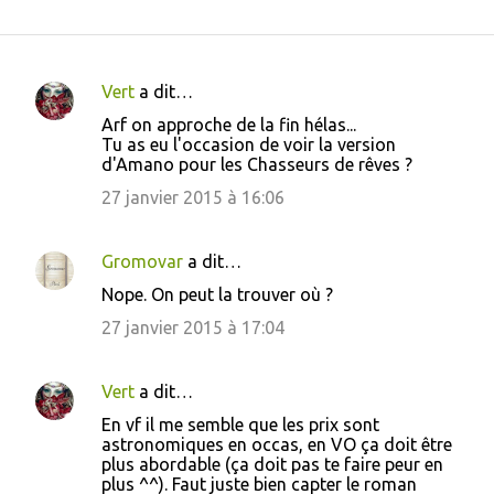
Vert
a dit…
C
Arf on approche de la fin hélas...
o
Tu as eu l'occasion de voir la version
d'Amano pour les Chasseurs de rêves ?
m
m
27 janvier 2015 à 16:06
e
n
Gromovar
a dit…
t
Nope. On peut la trouver où ?
a
27 janvier 2015 à 17:04
i
r
Vert
a dit…
e
En vf il me semble que les prix sont
s
astronomiques en occas, en VO ça doit être
plus abordable (ça doit pas te faire peur en
plus ^^). Faut juste bien capter le roman