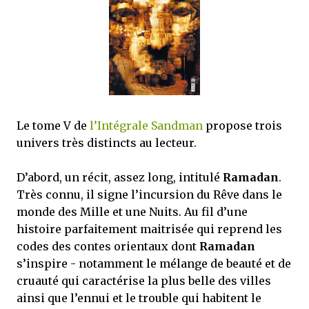
que Thomas connaissait et appréciait Olivier. Marlowe découvre une ville qu’il
ne connaissait pas, habitée par la méfiance, la peur et le rigorisme de la Ligue,
une ville pleine de mystères et de vieilles rancœurs. La Dame d...
Le tome V de
l’Intégrale Sandman
propose trois
univers très distincts au lecteur.
D’abord, un récit, assez long, intitulé
Ramadan
.
Très connu, il signe l’incursion du Rêve dans le
monde des Mille et une Nuits. Au fil d’une
histoire parfaitement maitrisée qui reprend les
codes des contes orientaux dont
Ramadan
s’inspire - notamment le mélange de beauté et de
cruauté qui caractérise la plus belle des villes
ainsi que l’ennui et le trouble qui habitent le